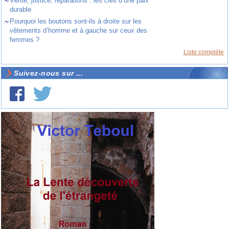
~
Vérité, justice, réparations : les clés d’une paix
durable
~
Pourquoi les boutons sont-ils à droite sur les
vêtements d’homme et à gauche sur ceux des
femmes ?
Liste complète
Suivez-nous sur ...