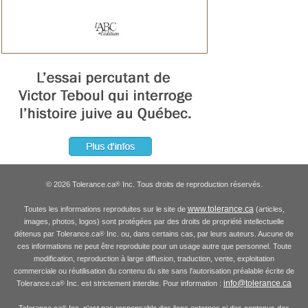
© 2026 Tolerance.ca
Inc. Tous droits de reproduction réservés.
®
www.tolerance.ca
Toutes les informations reproduites sur le site de
(articles,
images, photos, logos) sont protégées par des droits de propriété intellectuelle
détenus par Tolerance.ca
Inc. ou, dans certains cas, par leurs auteurs. Aucune de
®
ces informations ne peut être reproduite pour un usage autre que personnel. Toute
modification, reproduction à large diffusion, traduction, vente, exploitation
commerciale ou réutilisation du contenu du site sans l'autorisation préalable écrite de
info@tolerance.ca
Tolerance.ca
Inc. est strictement interdite. Pour information :
®
Tolerance.ca
Inc. n'est pas responsable des liens externes ni des contenus des
®