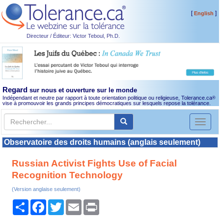
[
]
English
Directeur / Éditeur: Victor Teboul, Ph.D.
Regard
sur nous et ouverture sur le monde
Indépendant et neutre par rapport à toute orientation politique ou religieuse, Tolerance.ca
®
vise à promouvoir les grands principes démocratiques sur lesquels repose la tolérance.
Toggl
naviga
Observatoire des droits humains (anglais seulement)
Russian Activist Fights Use of Facial
Recognition Technology
(Version anglaise seulement)
Partager
Facebook
Twitter
Email
Print