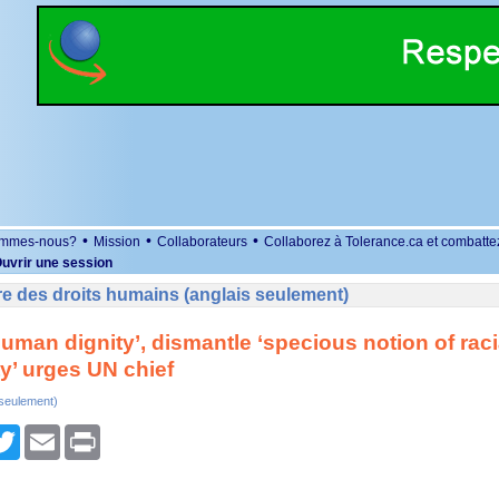
•
•
•
ommes-nous?
Mission
Collaborateurs
Collaborez à Tolerance.ca et combatte
uvrir une session
e des droits humains (anglais seulement)
uman dignity’, dismantle ‘specious notion of raci
ty’ urges UN chief
 seulement)
r
cebook
Twitter
Email
Print