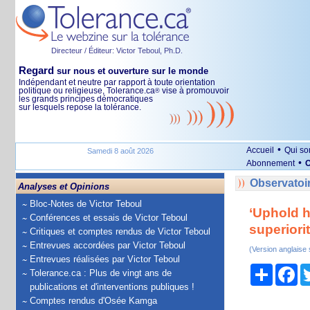
Directeur / Éditeur: Victor Teboul, Ph.D.
Regard
sur nous et ouverture sur le monde
Indépendant et neutre par rapport à toute orientation
politique ou religieuse, Tolerance.ca
vise à promouvoir
®
les grands principes démocratiques
sur lesquels repose la tolérance.
•
Accueil
Qui s
Samedi 8 août 2026
•
Abonnement
O
Observatoir
Analyses et Opinions
Bloc-Notes de Victor Teboul
‘Uphold h
Conférences et essais de Victor Teboul
superiori
Critiques et comptes rendus de Victor Teboul
Entrevues accordées par Victor Teboul
(Version anglaise
Entrevues réalisées par Victor Teboul
Partage
Fa
Tolerance.ca : Plus de vingt ans de
publications et d'interventions publiques !
Comptes rendus d'Osée Kamga