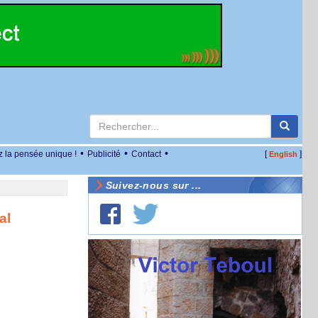
•
•
•
z la pensée unique !
Publicité
Contact
[
]
English
Suivez-nous sur ...
al