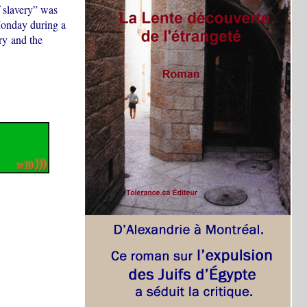
 slavery” was
Monday during a
ry and the