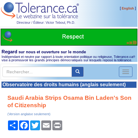
[
]
English
Directeur / Éditeur: Victor Teboul, Ph.D.
Regard
sur nous et ouverture sur le monde
Indépendant et neutre par rapport à toute orientation politique ou religieuse, Tolerance.ca
®
vise à promouvoir les grands principes démocratiques sur lesquels repose la tolérance.
Toggl
naviga
Observatoire des droits humains (anglais seulement)
Saudi Arabia Strips Osama Bin Laden's Son
of Citizenship
(Version anglaise seulement)
Partager
Facebook
Twitter
Email
Print