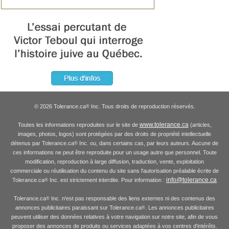
© 2026 Tolerance.ca
Inc. Tous droits de reproduction réservés.
®
www.tolerance.ca
Toutes les informations reproduites sur le site de
(articles,
images, photos, logos) sont protégées par des droits de propriété intellectuelle
détenus par Tolerance.ca
Inc. ou, dans certains cas, par leurs auteurs. Aucune de
®
ces informations ne peut être reproduite pour un usage autre que personnel. Toute
modification, reproduction à large diffusion, traduction, vente, exploitation
commerciale ou réutilisation du contenu du site sans l'autorisation préalable écrite de
info@tolerance.ca
Tolerance.ca
Inc. est strictement interdite. Pour information :
®
Tolerance.ca
Inc. n'est pas responsable des liens externes ni des contenus des
®
annonces publicitaires paraissant sur Tolerance.ca
. Les annonces publicitaires
®
peuvent utiliser des données relatives à votre navigation sur notre site, afin de vous
proposer des annonces de produits ou services adaptées à vos centres d'intérêts.