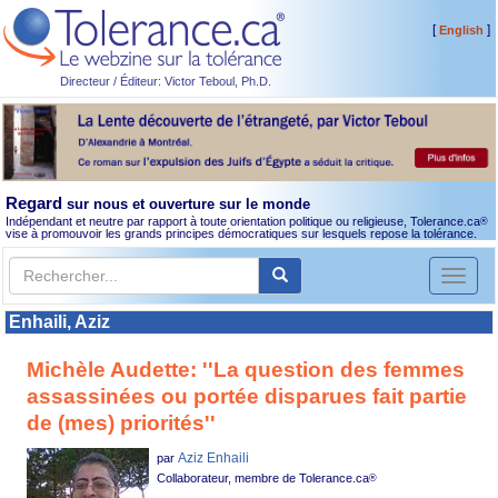
[
]
English
Directeur / Éditeur: Victor Teboul, Ph.D.
Regard
sur nous et ouverture sur le monde
Indépendant et neutre par rapport à toute orientation politique ou religieuse, Tolerance.ca
®
vise à promouvoir les grands principes démocratiques sur lesquels repose la tolérance.
Toggl
naviga
Enhaili, Aziz
Michèle Audette: ''La question des femmes
assassinées ou portée disparues fait partie
de (mes) priorités''
Aziz Enhaili
par
Collaborateur, membre de Tolerance.ca
®