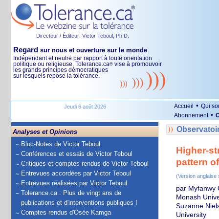
Directeur / Éditeur: Victor Teboul, Ph.D.
Regard
sur nous et ouverture sur le monde
Indépendant et neutre par rapport à toute orientation
politique ou religieuse, Tolerance.ca
vise à promouvoir
®
les grands principes démocratiques
sur lesquels repose la tolérance.
•
Accueil
Qui s
Jeudi 6 août 2026
•
Abonnement
O
Observatoir
Analyses et Opinions
Bloc-Notes de Victor Teboul
Higher-st
Conférences et essais de Victor Teboul
pattern o
Critiques et comptes rendus de Victor Teboul
Entrevues accordées par Victor Teboul
(Version anglaise
Entrevues réalisées par Victor Teboul
par Myfanwy G
Tolerance.ca : Plus de vingt ans de
Monash Unive
publications et d'interventions publiques !
Suzanne Niels
Comptes rendus d'Osée Kamga
University