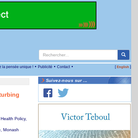
•
•
•
z la pensée unique !
Publicité
Contact
[
]
English
Suivez-nous sur ...
turbing
ealth Policy,
e, Monash