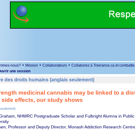
•
•
•
ommes-nous?
Mission
Collaborateurs
Collaborez à Tolerance.ca et combatte
uvrir une session
e des droits humains (anglais seulement)
rength medicinal cannabis may be linked to a dis
f side effects, our study shows
 seulement)
raham, NHMRC Postgraduate Scholar and Fulbright Alumna in Public H
rsity
en, Professor and Deputy Director, Monash Addiction Research Centr