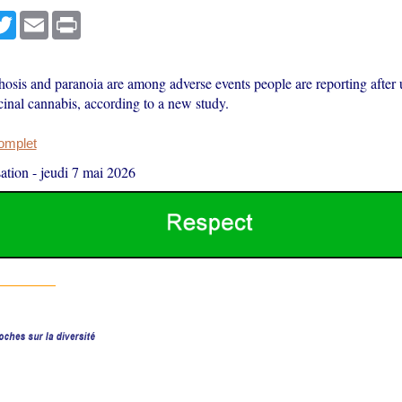
r
cebook
Twitter
Email
Print
hosis and paranoia are among adverse events people are reporting after 
cinal cannabis, according to a new study.
complet
ation
-
jeudi 7 mai 2026