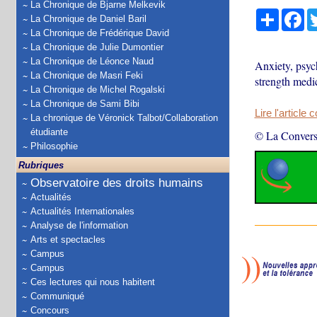
La Chronique de Bjarne Melkevik
Partage
Fa
La Chronique de Daniel Baril
La Chronique de Frédérique David
La Chronique de Julie Dumontier
La Chronique de Léonce Naud
Anxiety, psyc
La Chronique de Masri Feki
strength medi
La Chronique de Michel Rogalski
La Chronique de Sami Bibi
Lire l'article 
La chronique de Véronick Talbot/Collaboration
étudiante
© La Convers
Philosophie
Rubriques
Observatoire des droits humains
Actualités
Actualités Internationales
Analyse de l'information
Arts et spectacles
Campus
Campus
Ces lectures qui nous habitent
Communiqué
Concours