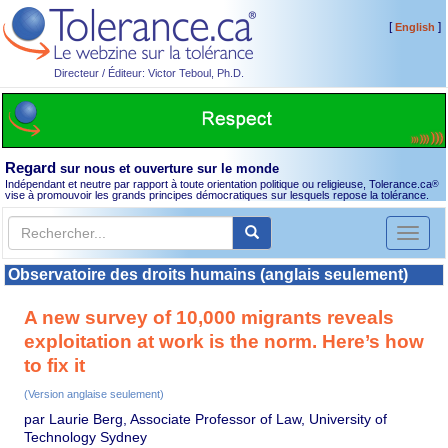
[
]
English
Directeur / Éditeur: Victor Teboul, Ph.D.
Regard
sur nous et ouverture sur le monde
Indépendant et neutre par rapport à toute orientation politique ou religieuse, Tolerance.ca
®
vise à promouvoir les grands principes démocratiques sur lesquels repose la tolérance.
Toggl
naviga
Observatoire des droits humains (anglais seulement)
A new survey of 10,000 migrants reveals
exploitation at work is the norm. Here’s how
to fix it
(Version anglaise seulement)
par Laurie Berg, Associate Professor of Law, University of
Technology Sydney