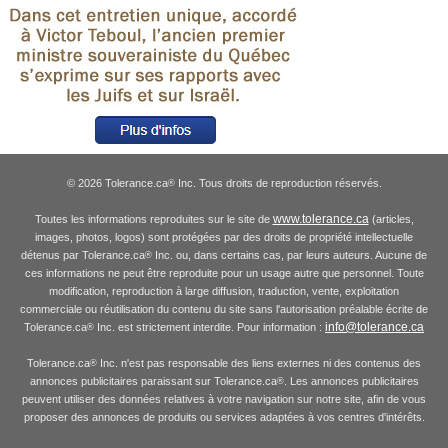
© 2026 Tolerance.ca
Inc. Tous droits de reproduction réservés.
®
www.tolerance.ca
Toutes les informations reproduites sur le site de
(articles,
images, photos, logos) sont protégées par des droits de propriété intellectuelle
détenus par Tolerance.ca
Inc. ou, dans certains cas, par leurs auteurs. Aucune de
®
ces informations ne peut être reproduite pour un usage autre que personnel. Toute
modification, reproduction à large diffusion, traduction, vente, exploitation
commerciale ou réutilisation du contenu du site sans l'autorisation préalable écrite de
info@tolerance.ca
Tolerance.ca
Inc. est strictement interdite. Pour information :
®
Tolerance.ca
Inc. n'est pas responsable des liens externes ni des contenus des
®
annonces publicitaires paraissant sur Tolerance.ca
. Les annonces publicitaires
®
peuvent utiliser des données relatives à votre navigation sur notre site, afin de vous
proposer des annonces de produits ou services adaptées à vos centres d'intérêts.