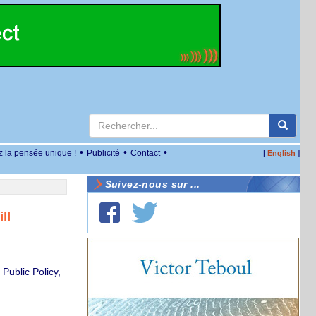
•
•
•
z la pensée unique !
Publicité
Contact
[
]
English
Suivez-nous sur ...
ll
Public Policy,