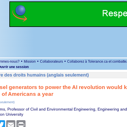
•
•
•
ommes-nous?
Mission
Collaborateurs
Collaborez à Tolerance.ca et combatte
uvrir une session
e des droits humains (anglais seulement)
sel generators to power the AI revolution would ki
 of Americans a year
 seulement)
ms, Professor of Civil and Environmental Engineering, Engineering and 
on University
r
cebook
Twitter
Email
Print