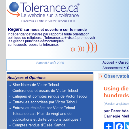
Directeur / Éditeur: Victor Teboul, Ph.D.
Regard
sur nous et ouverture sur le monde
Indépendant et neutre par rapport à toute orientation
politique ou religieuse, Tolerance.ca
vise à promouvoir
®
les grands principes démocratiques
sur lesquels repose la tolérance.
•
Accueil
Qui s
Samedi 8 août 2026
•
Abonnement
O
Observatoir
Analyses et Opinions
Bloc-Notes de Victor Teboul
Using die
Conférences et essais de Victor Teboul
hundreds
Critiques et comptes rendus de Victor Teboul
Entrevues accordées par Victor Teboul
(Version anglaise
Entrevues réalisées par Victor Teboul
par Peter Ada
Tolerance.ca : Plus de vingt ans de
Carnegie Mell
publications et d'interventions publiques !
Partage
Fa
Comptes rendus d'Osée Kamga