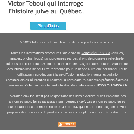
© 2026 Tolerance.ca
Inc. Tous droits de reproduction réservés.
®
www.tolerance.ca
Toutes les informations reproduites sur le site de
(articles,
images, photos, logos) sont protégées par des droits de propriété intellectuelle
détenus par Tolerance.ca
Inc. ou, dans certains cas, par leurs auteurs. Aucune de
®
ces informations ne peut être reproduite pour un usage autre que personnel. Toute
modification, reproduction à large diffusion, traduction, vente, exploitation
commerciale ou réutilisation du contenu du site sans l'autorisation préalable écrite de
info@tolerance.ca
Tolerance.ca
Inc. est strictement interdite. Pour information :
®
Tolerance.ca
Inc. n'est pas responsable des liens externes ni des contenus des
®
annonces publicitaires paraissant sur Tolerance.ca
. Les annonces publicitaires
®
peuvent utiliser des données relatives à votre navigation sur notre site, afin de vous
proposer des annonces de produits ou services adaptées à vos centres d'intérêts.