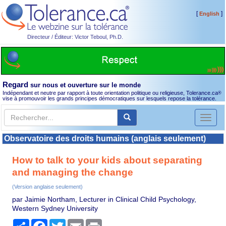
[
]
English
Directeur / Éditeur: Victor Teboul, Ph.D.
Regard
sur nous et ouverture sur le monde
Indépendant et neutre par rapport à toute orientation politique ou religieuse, Tolerance.ca
®
vise à promouvoir les grands principes démocratiques sur lesquels repose la tolérance.
Toggl
naviga
Observatoire des droits humains (anglais seulement)
How to talk to your kids about separating
and managing the change
(Version anglaise seulement)
par Jaimie Northam, Lecturer in Clinical Child Psychology,
Western Sydney University
Partager
Facebook
Twitter
Email
Print