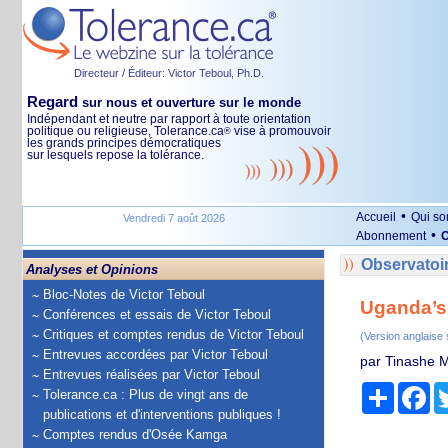
Directeur / Éditeur: Victor Teboul, Ph.D.
Regard
sur nous et ouverture sur le monde
Indépendant et neutre par rapport à toute orientation
politique ou religieuse, Tolerance.ca
vise à promouvoir
®
les grands principes démocratiques
sur lesquels repose la tolérance.
•
Accueil
Qui s
Vendredi 7 août 2026
•
Abonnement
O
Observatoir
Analyses et Opinions
Bloc-Notes de Victor Teboul
Uganda’s 
Conférences et essais de Victor Teboul
Critiques et comptes rendus de Victor Teboul
(Version anglaise
Entrevues accordées par Victor Teboul
par Tinashe M
Entrevues réalisées par Victor Teboul
Partage
Fa
Tolerance.ca : Plus de vingt ans de
publications et d'interventions publiques !
Comptes rendus d'Osée Kamga