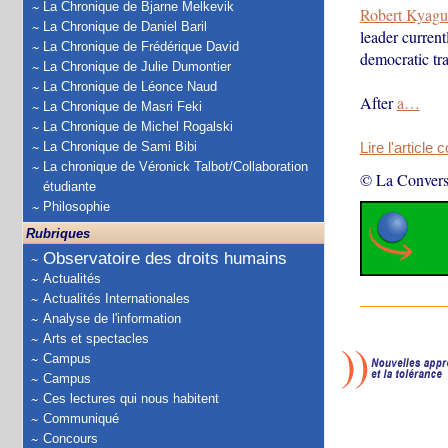
La Chronique de Bjarne Melkevik
Robert Kyagu
La Chronique de Daniel Baril
leader curren
La Chronique de Frédérique David
democratic tran
La Chronique de Julie Dumontier
La Chronique de Léonce Naud
After
a…
La Chronique de Masri Feki
La Chronique de Michel Rogalski
La Chronique de Sami Bibi
Lire l'article 
La chronique de Véronick Talbot/Collaboration
© La Convers
étudiante
Philosophie
Rubriques
Observatoire des droits humains
Actualités
Actualités Internationales
Analyse de l'information
Arts et spectacles
Campus
Campus
Ces lectures qui nous habitent
Communiqué
Concours