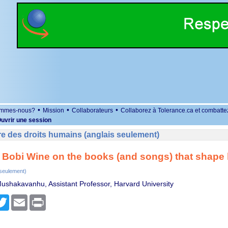
•
•
•
ommes-nous?
Mission
Collaborateurs
Collaborez à Tolerance.ca et combatte
uvrir une session
e des droits humains (anglais seulement)
Bobi Wine on the books (and songs) that shape h
 seulement)
ushakavanhu, Assistant Professor, Harvard University
r
cebook
Twitter
Email
Print