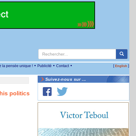
•
•
•
z la pensée unique !
Publicité
Contact
[
]
English
Suivez-nous sur ...
is politics