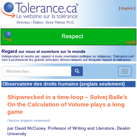
[
]
English
Directeur / Éditeur: Victor Teboul, Ph.D.
Regard
sur nous et ouverture sur le monde
Indépendant et neutre par rapport à toute orientation politique ou religieuse, Tolerance.ca
®
vise à promouvoir les grands principes démocratiques sur lesquels repose la tolérance.
Toggl
naviga
Observatoire des droits humains (anglais seulement)
Shipwrecked in a time-loop – Solvej Balle’s
On the Calculation of Volume plays a long
game
(Version anglaise seulement)
par David McCooey, Professor of Writing and Literature, Deakin
University