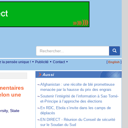
•
•
•
z la pensée unique !
Publicité
Contact
[
]
English
Aussi
~
Afghanistan : une récolte de blé prometteuse
mmentaires
menacée par la hausse du prix des engrais
elon une
~
Soutenir l’intégrité de l’information à Sao Tomé-
et-Principe à l’approche des élections
~
En RDC, Ebola s’invite dans les camps de
sity, State
déplacés
~
EN DIRECT - Réunion du Conseil de sécurité
sur le Soudan du Sud