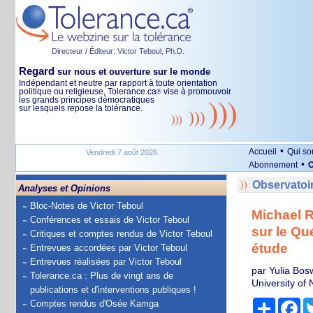
Directeur / Éditeur: Victor Teboul, Ph.D.
Regard
sur nous et ouverture sur le monde
Indépendant et neutre par rapport à toute orientation
politique ou religieuse, Tolerance.ca
vise à promouvoir
®
les grands principes démocratiques
sur lesquels repose la tolérance.
•
Accueil
Qui s
Vendredi 7 août 2026
•
Abonnement
O
Observatoi
Analyses et Opinions
Bloc-Notes de Victor Teboul
Michael R
Conférences et essais de Victor Teboul
sur le Qu
Critiques et comptes rendus de Victor Teboul
étude
Entrevues accordées par Victor Teboul
Entrevues réalisées par Victor Teboul
par Yulia Bos
Tolerance.ca : Plus de vingt ans de
University of
publications et d'interventions publiques !
Partage
Fa
Comptes rendus d'Osée Kamga