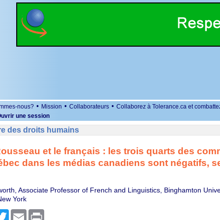
•
•
•
ommes-nous?
Mission
Collaborateurs
Collaborez à Tolerance.ca et combatte
uvrir une session
re des droits humains
ousseau et le français : les trois quarts des co
ébec dans les médias canadiens sont négatifs, s
worth, Associate Professor of French and Linguistics, Binghamton Univer
 New York
r
cebook
Twitter
Email
Print