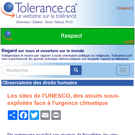
[
]
English
Directeur / Éditeur: Victor Teboul, Ph.D.
Regard
sur nous et ouverture sur le monde
Indépendant et neutre par rapport à toute orientation politique ou religieuse, Tolerance.ca
®
vise à promouvoir les grands principes démocratiques sur lesquels repose la tolérance.
Toggl
naviga
Observatoire des droits humains
Les sites de l’UNESCO, des atouts sous-
exploités face à l’urgence climatique
Partager
Facebook
Twitter
Email
Print
Du patrimoine mondial aux réserves de biosphère, les sites