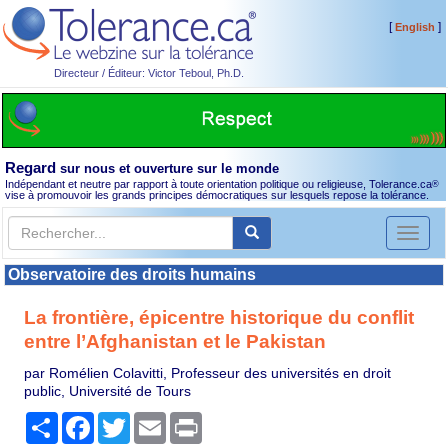
[
]
English
Directeur / Éditeur: Victor Teboul, Ph.D.
Regard
sur nous et ouverture sur le monde
Indépendant et neutre par rapport à toute orientation politique ou religieuse, Tolerance.ca
®
vise à promouvoir les grands principes démocratiques sur lesquels repose la tolérance.
Toggl
naviga
Observatoire des droits humains
La frontière, épicentre historique du conflit
entre l’Afghanistan et le Pakistan
par Romélien Colavitti, Professeur des universités en droit
public, Université de Tours
Partager
Facebook
Twitter
Email
Print