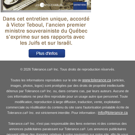
© 2026 Tolerance.ca
Inc. Tous droits de reproduction réservés.
®
www.tolerance.ca
Toutes les informations reproduites sur le site de
(articles,
images, photos, logos) sont protégées par des droits de propriété intellectuelle
détenus par Tolerance.ca
Inc. ou, dans certains cas, par leurs auteurs. Aucune de
®
ces informations ne peut être reproduite pour un usage autre que personnel. Toute
modification, reproduction à large diffusion, traduction, vente, exploitation
commerciale ou réutilisation du contenu du site sans l'autorisation préalable écrite de
info@tolerance.ca
Tolerance.ca
Inc. est strictement interdite. Pour information :
®
Tolerance.ca
Inc. n'est pas responsable des liens externes ni des contenus des
®
annonces publicitaires paraissant sur Tolerance.ca
. Les annonces publicitaires
®
peuvent utiliser des données relatives à votre navigation sur notre site, afin de vous