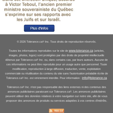
© 2026 Tolerance.ca
Inc. Tous droits de reproduction réservés.
®
www.tolerance.ca
Toutes les informations reproduites sur le site de
(articles,
images, photos, logos) sont protégées par des droits de propriété intellectuelle
détenus par Tolerance.ca
Inc. ou, dans certains cas, par leurs auteurs. Aucune de
®
ces informations ne peut être reproduite pour un usage autre que personnel. Toute
modification, reproduction à large diffusion, traduction, vente, exploitation
commerciale ou réutilisation du contenu du site sans l'autorisation préalable écrite de
info@tolerance.ca
Tolerance.ca
Inc. est strictement interdite. Pour information :
®
Tolerance.ca
Inc. n'est pas responsable des liens externes ni des contenus des
®
annonces publicitaires paraissant sur Tolerance.ca
. Les annonces publicitaires
®
peuvent utiliser des données relatives à votre navigation sur notre site, afin de vous
proposer des annonces de produits ou services adaptées à vos centres d'intérêts.