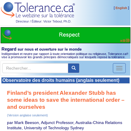
[
]
English
Directeur / Éditeur: Victor Teboul, Ph.D.
Regard
sur nous et ouverture sur le monde
Indépendant et neutre par rapport à toute orientation politique ou religieuse, Tolerance.ca
®
vise à promouvoir les grands principes démocratiques sur lesquels repose la tolérance.
Toggl
naviga
Observatoire des droits humains (anglais seulement)
Finland’s president Alexander Stubb has
some ideas to save the international order –
and ourselves
(Version anglaise seulement)
par Mark Beeson, Adjunct Professor, Australia-China Relations
Institute, University of Technology Sydney