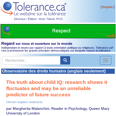
[
]
English
Directeur / Éditeur: Victor Teboul, Ph.D.
Regard
sur nous et ouverture sur le monde
Indépendant et neutre par rapport à toute orientation politique ou religieuse, Tolerance.ca
®
vise à promouvoir les grands principes démocratiques sur lesquels repose la tolérance.
Toggl
naviga
Observatoire des droits humains (anglais seulement)
The truth about child IQ: research shows it
fluctuates and may be an unreliable
predictor of future success
(Version anglaise seulement)
par Margherita Malanchini, Reader in Psychology, Queen Mary
University of London