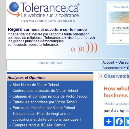
Directeur / Éditeur: Victor Teboul, Ph.D.
Regard
sur nous et ouverture sur le monde
Indépendant et neutre par rapport à toute orientation
politique ou religieuse, Tolerance.ca
vise à promouvoir
®
les grands principes démocratiques
sur lesquels repose la tolérance.
•
Accueil
Qui s
Jeudi 6 août 2026
•
Abonnement
O
Observatoir
Analyses et Opinions
Bloc-Notes de Victor Teboul
How whali
Conférences et essais de Victor Teboul
business
Critiques et comptes rendus de Victor Teboul
Entrevues accordées par Victor Teboul
(Version anglaise
Entrevues réalisées par Victor Teboul
par Álex Aguil
Tolerance.ca : Plus de vingt ans de
Partage
Fa
publications et d'interventions publiques !
Comptes rendus d'Osée Kamga