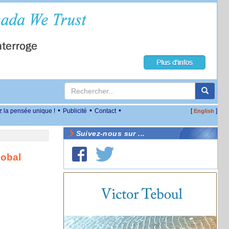
•
•
•
z la pensée unique !
Publicité
Contact
[
]
English
Suivez-nous sur ...
lobal