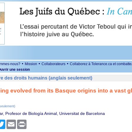
•
•
•
ommes-nous?
Mission
Collaborateurs
Collaborez à Tolerance.ca et combatte
uvrir une session
e des droits humains (anglais seulement)
ng evolved from its Basque origins into a vast g
 seulement)
ar, Profesor de Biología Animal, Universitat de Barcelona
r
cebook
Twitter
Email
Print