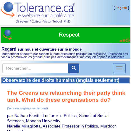
[
]
English
Directeur / Éditeur: Victor Teboul, Ph.D.
Regard
sur nous et ouverture sur le monde
Indépendant et neutre par rapport à toute orientation politique ou religieuse, Tolerance.ca
®
vise à promouvoir les grands principes démocratiques sur lesquels repose la tolérance.
Toggl
naviga
Observatoire des droits humains (anglais seulement)
The Greens are relaunching their party think
tank. What do these organisations do?
(Version anglaise seulement)
par Nathan Fioritti, Lecturer in Politics, School of Social
Sciences, Monash University
Narelle Miragliotta, Associate Professor in Politics, Murdoch