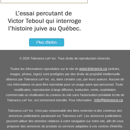
© 2026 Tolerance.ca
Inc. Tous droits de reproduction réservés.
®
www.tolerance.ca
Toutes les informations reproduites sur le site de
(articles,
images, photos, logos) sont protégées par des droits de propriété intellectuelle
détenus par Tolerance.ca
Inc. ou, dans certains cas, par leurs auteurs. Aucune de
®
ces informations ne peut être reproduite pour un usage autre que personnel. Toute
modification, reproduction à large diffusion, traduction, vente, exploitation
commerciale ou réutilisation du contenu du site sans l'autorisation préalable écrite de
info@tolerance.ca
Tolerance.ca
Inc. est strictement interdite. Pour information :
®
Tolerance.ca
Inc. n'est pas responsable des liens externes ni des contenus des
®
annonces publicitaires paraissant sur Tolerance.ca
. Les annonces publicitaires
®
peuvent utiliser des données relatives à votre navigation sur notre site, afin de vous
proposer des annonces de produits ou services adaptées à vos centres d'intérêts.