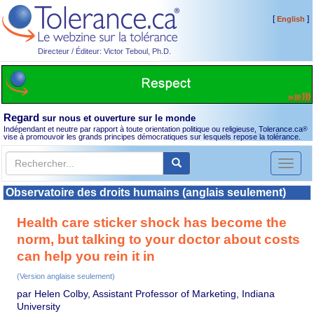
[
]
English
Directeur / Éditeur: Victor Teboul, Ph.D.
Regard
sur nous et ouverture sur le monde
Indépendant et neutre par rapport à toute orientation politique ou religieuse, Tolerance.ca
®
vise à promouvoir les grands principes démocratiques sur lesquels repose la tolérance.
Toggl
naviga
Observatoire des droits humains (anglais seulement)
Health care sticker shock has become the
norm, but talking to your doctor about costs
can help you rein it in
(Version anglaise seulement)
par Helen Colby, Assistant Professor of Marketing, Indiana
University