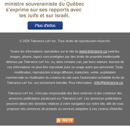
© 2026 Tolerance.ca
Inc. Tous droits de reproduction réservés.
®
www.tolerance.ca
Toutes les informations reproduites sur le site de
(articles,
images, photos, logos) sont protégées par des droits de propriété intellectuelle
détenus par Tolerance.ca
Inc. ou, dans certains cas, par leurs auteurs. Aucune de
®
ces informations ne peut être reproduite pour un usage autre que personnel. Toute
modification, reproduction à large diffusion, traduction, vente, exploitation
commerciale ou réutilisation du contenu du site sans l'autorisation préalable écrite de
info@tolerance.ca
Tolerance.ca
Inc. est strictement interdite. Pour information :
®
Tolerance.ca
Inc. n'est pas responsable des liens externes ni des contenus des
®
annonces publicitaires paraissant sur Tolerance.ca
. Les annonces publicitaires
®
peuvent utiliser des données relatives à votre navigation sur notre site, afin de vous
proposer des annonces de produits ou services adaptées à vos centres d'intérêts.