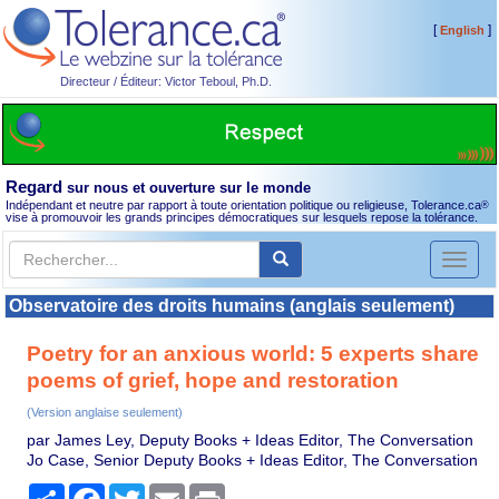
[
]
English
Directeur / Éditeur: Victor Teboul, Ph.D.
Regard
sur nous et ouverture sur le monde
Indépendant et neutre par rapport à toute orientation politique ou religieuse, Tolerance.ca
®
vise à promouvoir les grands principes démocratiques sur lesquels repose la tolérance.
Toggl
naviga
Observatoire des droits humains (anglais seulement)
Poetry for an anxious world: 5 experts share
poems of grief, hope and restoration
(Version anglaise seulement)
par James Ley, Deputy Books + Ideas Editor, The Conversation
Jo Case, Senior Deputy Books + Ideas Editor, The Conversation
Partager
Facebook
Twitter
Email
Print