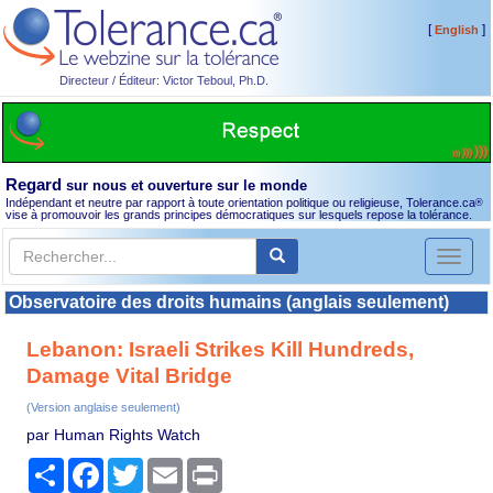
[
]
English
Directeur / Éditeur: Victor Teboul, Ph.D.
Regard
sur nous et ouverture sur le monde
Indépendant et neutre par rapport à toute orientation politique ou religieuse, Tolerance.ca
®
vise à promouvoir les grands principes démocratiques sur lesquels repose la tolérance.
Toggl
naviga
Observatoire des droits humains (anglais seulement)
Lebanon: Israeli Strikes Kill Hundreds,
Damage Vital Bridge
(Version anglaise seulement)
par Human Rights Watch
Partager
Facebook
Twitter
Email
Print