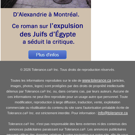
© 2026 Tolerance.ca
Inc. Tous droits de reproduction réservés.
®
www.tolerance.ca
Toutes les informations reproduites sur le site de
(articles,
images, photos, logos) sont protégées par des droits de propriété intellectuelle
détenus par Tolerance.ca
Inc. ou, dans certains cas, par leurs auteurs. Aucune de
®
ces informations ne peut être reproduite pour un usage autre que personnel. Toute
modification, reproduction à large diffusion, traduction, vente, exploitation
commerciale ou réutilisation du contenu du site sans l'autorisation préalable écrite de
info@tolerance.ca
Tolerance.ca
Inc. est strictement interdite. Pour information :
®
Tolerance.ca
Inc. n'est pas responsable des liens externes ni des contenus des
®
annonces publicitaires paraissant sur Tolerance.ca
. Les annonces publicitaires
®
peuvent utiliser des données relatives à votre navigation sur notre site, afin de vous