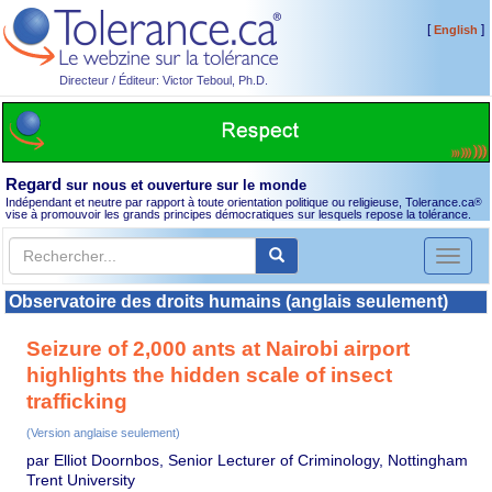
[
]
English
Directeur / Éditeur: Victor Teboul, Ph.D.
Regard
sur nous et ouverture sur le monde
Indépendant et neutre par rapport à toute orientation politique ou religieuse, Tolerance.ca
®
vise à promouvoir les grands principes démocratiques sur lesquels repose la tolérance.
Toggl
naviga
Observatoire des droits humains (anglais seulement)
Seizure of 2,000 ants at Nairobi airport
highlights the hidden scale of insect
trafficking
(Version anglaise seulement)
par Elliot Doornbos, Senior Lecturer of Criminology, Nottingham
Trent University