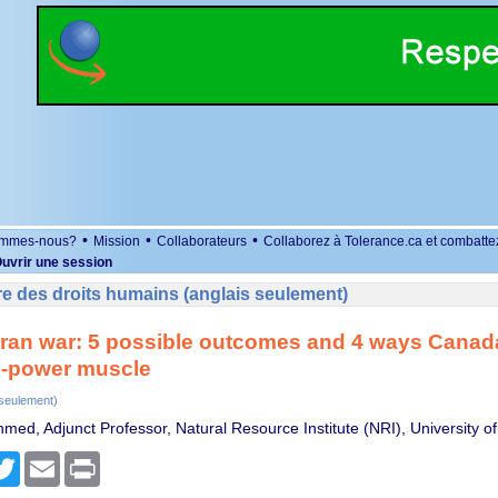
•
•
•
ommes-nous?
Mission
Collaborateurs
Collaborez à Tolerance.ca et combatte
uvrir une session
e des droits humains (anglais seulement)
 Iran war: 5 possible outcomes and 4 ways Canada
e-power muscle
 seulement)
med, Adjunct Professor, Natural Resource Institute (NRI), University o
r
cebook
Twitter
Email
Print