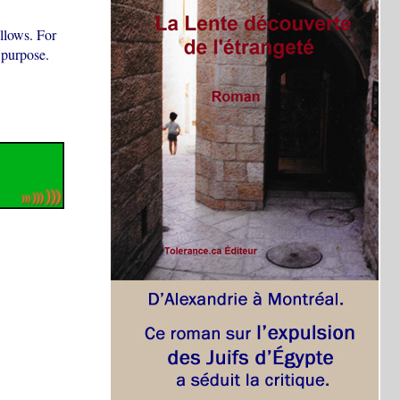
ollows. For
 purpose.