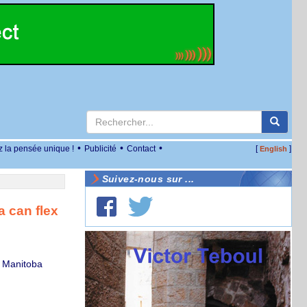
•
•
•
z la pensée unique !
Publicité
Contact
[
]
English
Suivez-nous sur ...
 can flex
f Manitoba