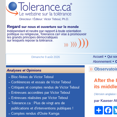
Directeur / Éditeur: Victor Teboul, Ph.D.
Regard
sur nous et ouverture sur le monde
Indépendant et neutre par rapport à toute orientation
politique ou religieuse, Tolerance.ca
vise à promouvoir
®
les grands principes démocratiques
sur lesquels repose la tolérance.
•
Accueil
Qui s
Dimanche 9 août 2026
•
Abonnement
O
Observatoir
Analyses et Opinions
Bloc-Notes de Victor Teboul
After the
Conférences et essais de Victor Teboul
its middl
Critiques et comptes rendus de Victor Teboul
Entrevues accordées par Victor Teboul
(Version anglaise
Entrevues réalisées par Victor Teboul
par Kawser Ah
Tolerance.ca : Plus de vingt ans de
Partage
Fa
publications et d'interventions publiques !
Comptes rendus d'Osée Kamga