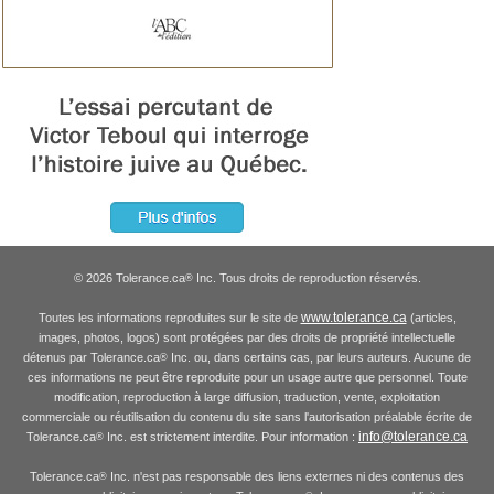
© 2026 Tolerance.ca
Inc. Tous droits de reproduction réservés.
®
www.tolerance.ca
Toutes les informations reproduites sur le site de
(articles,
images, photos, logos) sont protégées par des droits de propriété intellectuelle
détenus par Tolerance.ca
Inc. ou, dans certains cas, par leurs auteurs. Aucune de
®
ces informations ne peut être reproduite pour un usage autre que personnel. Toute
modification, reproduction à large diffusion, traduction, vente, exploitation
commerciale ou réutilisation du contenu du site sans l'autorisation préalable écrite de
info@tolerance.ca
Tolerance.ca
Inc. est strictement interdite. Pour information :
®
Tolerance.ca
Inc. n'est pas responsable des liens externes ni des contenus des
®