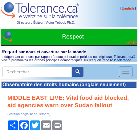
[
]
English
Directeur / Éditeur: Victor Teboul, Ph.D.
Regard
sur nous et ouverture sur le monde
Indépendant et neutre par rapport à toute orientation politique ou religieuse, Tolerance.ca
®
vise à promouvoir les grands principes démocratiques sur lesquels repose la tolérance.
Toggl
naviga
Observatoire des droits humains (anglais seulement)
MIDDLE EAST LIVE: Vital food aid blocked,
aid agencies warn over Sudan fallout
(Version anglaise seulement)
Partager
Facebook
Twitter
Email
Print