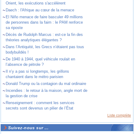
Orient, les exécutions s'accélèrent
~
Daech : l'Afrique au cœur de la menace
~
El Niño menace de faire basculer 49 millions
de personnes dans la faim : le PAM renforce
sa riposte
~
Décès de Rudolph Marcus : est-ce la fin des
théories analytiques élégantes ?
~
Dans l’Antiquité, les Grecs n’étaient pas tous
bodybuildés !
~
De 1940 à 1944, quel véhicule roulait en
l’absence de pétrole ?
~
Il n’y a pas si longtemps, les grillons
chantaient dans le métro parisien
~
Donald Trump ou la contagion du mal ordinaire
~
Incendies : le retour à la maison, angle mort de
la gestion de crise
~
Renseignement : comment les services
secrets sont devenus un pilier de l’État
Liste complète
Suivez-nous sur ...