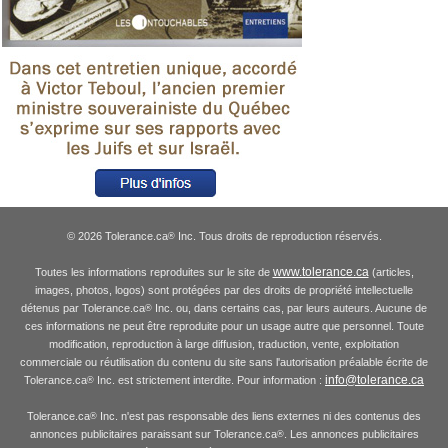
© 2026 Tolerance.ca
Inc. Tous droits de reproduction réservés.
®
www.tolerance.ca
Toutes les informations reproduites sur le site de
(articles,
images, photos, logos) sont protégées par des droits de propriété intellectuelle
détenus par Tolerance.ca
Inc. ou, dans certains cas, par leurs auteurs. Aucune de
®
ces informations ne peut être reproduite pour un usage autre que personnel. Toute
modification, reproduction à large diffusion, traduction, vente, exploitation
commerciale ou réutilisation du contenu du site sans l'autorisation préalable écrite de
info@tolerance.ca
Tolerance.ca
Inc. est strictement interdite. Pour information :
®
Tolerance.ca
Inc. n'est pas responsable des liens externes ni des contenus des
®
annonces publicitaires paraissant sur Tolerance.ca
. Les annonces publicitaires
®