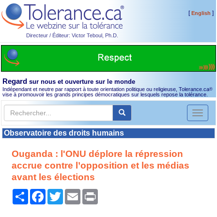
[
]
English
Directeur / Éditeur: Victor Teboul, Ph.D.
Regard
sur nous et ouverture sur le monde
Indépendant et neutre par rapport à toute orientation politique ou religieuse, Tolerance.ca
®
vise à promouvoir les grands principes démocratiques sur lesquels repose la tolérance.
Toggl
naviga
Observatoire des droits humains
Ouganda : l'ONU déplore la répression
accrue contre l’opposition et les médias
avant les élections
Partager
Facebook
Twitter
Email
Print