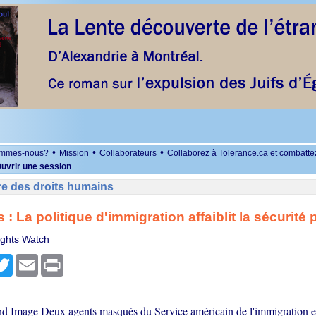
•
•
•
ommes-nous?
Mission
Collaborateurs
Collaborez à Tolerance.ca et combatte
uvrir une session
re des droits humains
 : La politique d'immigration affaiblit la sécurité
ghts Watch
r
cebook
Twitter
Email
Print
nd Image Deux agents masqués du Service américain de l'immigration e