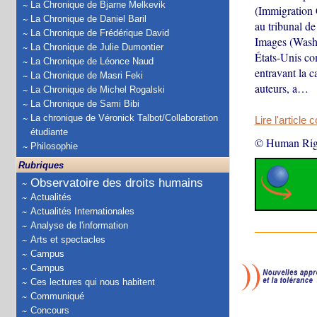
La Chronique de Bjarne Melkevik
(Immigration 
La Chronique de Daniel Baril
au tribunal d
La Chronique de Frédérique David
Images (Washi
La Chronique de Julie Dumontier
États-Unis co
La Chronique de Léonce Naud
entravant la c
La Chronique de Masri Feki
auteurs, a…
La Chronique de Michel Rogalski
La Chronique de Sami Bibi
La chronique de Véronick Talbot/Collaboration
Lire l'article 
étudiante
© Human Rig
Philosophie
Rubriques
Observatoire des droits humains
Actualités
Actualités Internationales
Analyse de l'information
Arts et spectacles
Campus
Campus
Ces lectures qui nous habitent
Communiqué
Concours