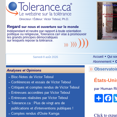
Directeur / Éditeur: Victor Teboul, Ph.D.
Regard
sur nous et ouverture sur le monde
Indépendant et neutre par rapport à toute orientation
politique ou religieuse, Tolerance.ca
vise à promouvoir
®
les grands principes démocratiques
sur lesquels repose la tolérance.
•
Accueil
Qui s
Samedi 8 août 2026
•
Abonnement
O
Observatoi
Analyses et Opinions
Bloc-Notes de Victor Teboul
États-Unis
Conférences et essais de Victor Teboul
Critiques et comptes rendus de Victor Teboul
par Human Ri
Entrevues accordées par Victor Teboul
Partage
Fa
Entrevues réalisées par Victor Teboul
Tolerance.ca : Plus de vingt ans de
publications et d'interventions publiques !
Comptes rendus d'Osée Kamga
Click to expa