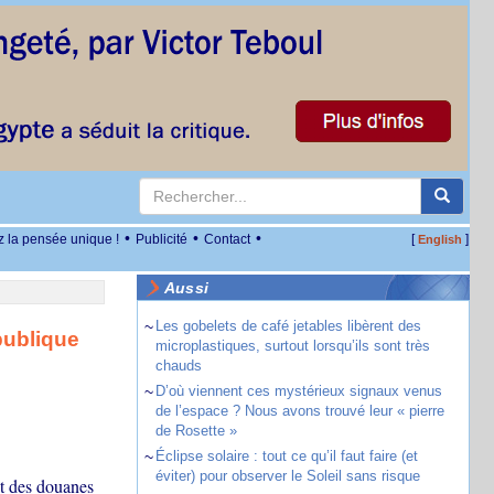
•
•
•
z la pensée unique !
Publicité
Contact
[
]
English
Aussi
~
Les gobelets de café jetables libèrent des
 publique
microplastiques, surtout lorsqu’ils sont très
chauds
~
D’où viennent ces mystérieux signaux venus
de l’espace ? Nous avons trouvé leur « pierre
de Rosette »
~
Éclipse solaire : tout ce qu’il faut faire (et
éviter) pour observer le Soleil sans risque
t des douanes