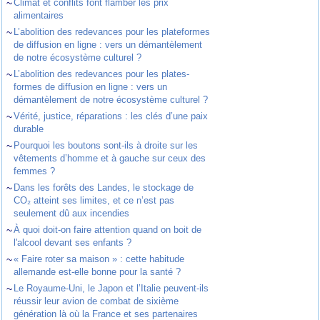
~
Climat et conflits font flamber les prix
alimentaires
~
L’abolition des redevances pour les plateformes
de diffusion en ligne : vers un démantèlement
de notre écosystème culturel ?
~
L’abolition des redevances pour les plates-
formes de diffusion en ligne : vers un
démantèlement de notre écosystème culturel ?
~
Vérité, justice, réparations : les clés d’une paix
durable
~
Pourquoi les boutons sont-ils à droite sur les
vêtements d’homme et à gauche sur ceux des
femmes ?
~
Dans les forêts des Landes, le stockage de
CO₂ atteint ses limites, et ce n’est pas
seulement dû aux incendies
~
À quoi doit-on faire attention quand on boit de
l'alcool devant ses enfants ?
~
« Faire roter sa maison » : cette habitude
allemande est-elle bonne pour la santé ?
~
Le Royaume-Uni, le Japon et l’Italie peuvent-ils
réussir leur avion de combat de sixième
génération là où la France et ses partenaires