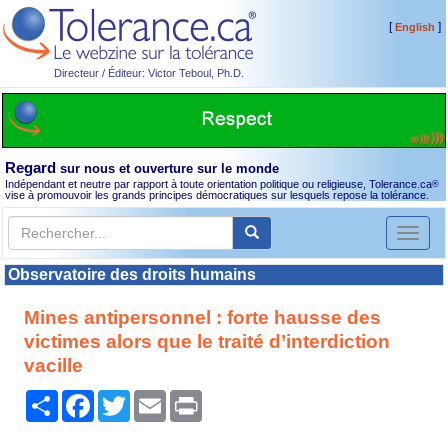
[
]
English
Directeur / Éditeur: Victor Teboul, Ph.D.
Regard
sur nous et ouverture sur le monde
Indépendant et neutre par rapport à toute orientation politique ou religieuse, Tolerance.ca
®
vise à promouvoir les grands principes démocratiques sur lesquels repose la tolérance.
Toggl
naviga
Observatoire des droits humains
Mines antipersonnel : forte hausse des
victimes alors que le traité d’interdiction
vacille
Partager
Facebook
Twitter
Email
Print