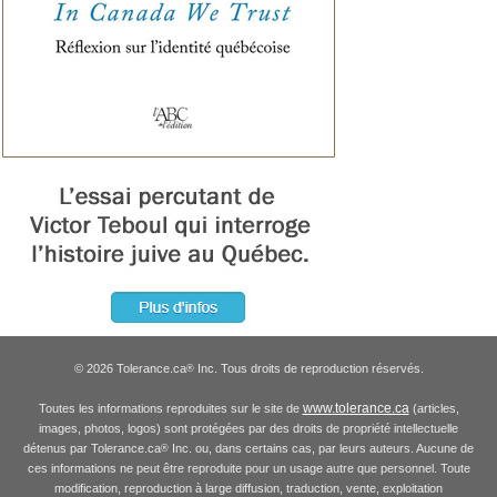
© 2026 Tolerance.ca
Inc. Tous droits de reproduction réservés.
®
www.tolerance.ca
Toutes les informations reproduites sur le site de
(articles,
images, photos, logos) sont protégées par des droits de propriété intellectuelle
détenus par Tolerance.ca
Inc. ou, dans certains cas, par leurs auteurs. Aucune de
®
ces informations ne peut être reproduite pour un usage autre que personnel. Toute
modification, reproduction à large diffusion, traduction, vente, exploitation