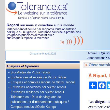
Directeur / Éditeur: Victor Teboul, Ph.D.
Regard
sur nous et ouverture sur le monde
Indépendant et neutre par rapport à toute orientation
politique ou religieuse, Tolerance.ca
vise à promouvoir
®
les grands principes démocratiques
sur lesquels repose la tolérance.
•
Accueil
Qui s
Dimanche 9 août 2026
•
Abonnement
O
Observatoi
Analyses et Opinions
Bloc-Notes de Victor Teboul
À Riyad, 
Conférences et essais de Victor Teboul
Critiques et comptes rendus de Victor Teboul
Partage
Fa
Entrevues accordées par Victor Teboul
Entrevues réalisées par Victor Teboul
Tolerance.ca : Plus de vingt ans de
Les dirigeant
publications et d'interventions publiques !
examiner le rô
Comptes rendus d'Osée Kamga