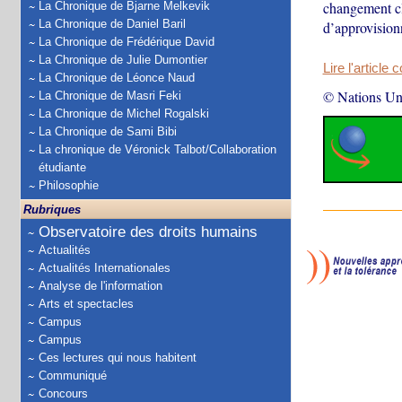
changement cli
La Chronique de Bjarne Melkevik
La Chronique de Daniel Baril
d’approvision
La Chronique de Frédérique David
La Chronique de Julie Dumontier
Lire l'article 
La Chronique de Léonce Naud
© Nations Un
La Chronique de Masri Feki
La Chronique de Michel Rogalski
La Chronique de Sami Bibi
La chronique de Véronick Talbot/Collaboration
étudiante
Philosophie
Rubriques
Observatoire des droits humains
Actualités
Actualités Internationales
Analyse de l'information
Arts et spectacles
Campus
Campus
Ces lectures qui nous habitent
Communiqué
Concours