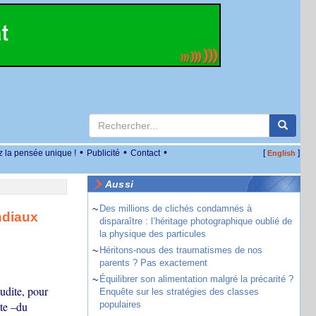
•
•
•
z la pensée unique !
Publicité
Contact
[
]
English
Aussi
~
Des millions de clichés condamnés à
ndiaux
disparaître : l’héritage photographique oublié de
la physique des particules
~
Héritons-nous des traumatismes de nos
parents ? Pas exactement
~
Équilibrer son alimentation malgré la précarité ?
udite, pour
Enquête sur les stratégies des classes
ète –du
populaires