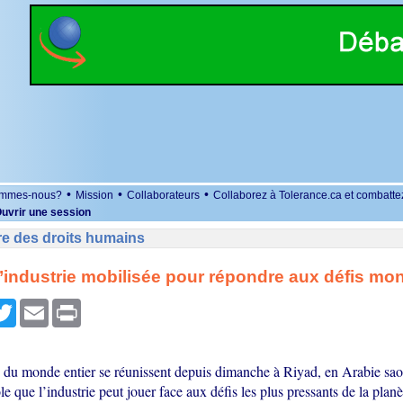
•
•
•
ommes-nous?
Mission
Collaborateurs
Collaborez à Tolerance.ca et combatte
uvrir une session
re des droits humains
l’industrie mobilisée pour répondre aux défis mo
r
cebook
Twitter
Email
Print
s du monde entier se réunissent depuis dimanche à Riyad, en Arabie sao
le que l’industrie peut jouer face aux défis les plus pressants de la plan