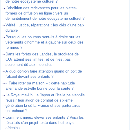
de notre écosystème culturel ?
~
L’abolition des redevances pour les plates-
formes de diffusion en ligne : vers un
démantèlement de notre écosystème culturel ?
~
Vérité, justice, réparations : les clés d’une paix
durable
~
Pourquoi les boutons sont-ils à droite sur les
vêtements d’homme et à gauche sur ceux des
femmes ?
~
Dans les forêts des Landes, le stockage de
CO₂ atteint ses limites, et ce n’est pas
seulement dû aux incendies
~
À quoi doit-on faire attention quand on boit de
l'alcool devant ses enfants ?
~
« Faire roter sa maison » : cette habitude
allemande est-elle bonne pour la santé ?
~
Le Royaume-Uni, le Japon et l’Italie peuvent-ils
réussir leur avion de combat de sixième
génération là où la France et ses partenaires
ont échoué ?
~
Comment mieux élever ses enfants ? Voici les
résultats d'un projet testé dans huit pays
africains