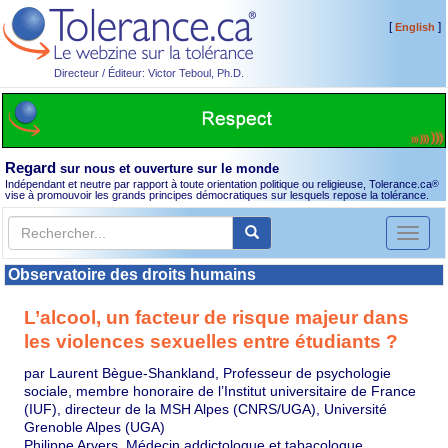
[
]
English
Directeur / Éditeur: Victor Teboul, Ph.D.
Regard
sur nous et ouverture sur le monde
Indépendant et neutre par rapport à toute orientation politique ou religieuse, Tolerance.ca
®
vise à promouvoir les grands principes démocratiques sur lesquels repose la tolérance.
Toggl
naviga
Observatoire des droits humains
L’alcool, un facteur de risque majeur dans
les violences sexuelles entre étudiants ?
par Laurent Bègue-Shankland, Professeur de psychologie
sociale, membre honoraire de l’Institut universitaire de France
(IUF), directeur de la MSH Alpes (CNRS/UGA), Université
Grenoble Alpes (UGA)
Philippe Arvers, Médecin addictologue et tabacologue,