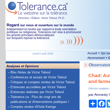
Directeur / Éditeur: Victor Teboul, Ph.D.
Regard
sur nous et ouverture sur le monde
Indépendant et neutre par rapport à toute orientation
politique ou religieuse, Tolerance.ca
vise à promouvoir
®
les grands principes démocratiques
sur lesquels repose la tolérance.
•
Accueil
Qui s
Jeudi 6 août 2026
•
Abonnement
O
Observatoir
Analyses et Opinions
Bloc-Notes de Victor Teboul
Chad: Aut
Conférences et essais de Victor Teboul
and farme
Critiques et comptes rendus de Victor Teboul
Entrevues accordées par Victor Teboul
(Version anglaise
Entrevues réalisées par Victor Teboul
par Amnesty I
Tolerance.ca : Plus de vingt ans de
Partage
Fa
publications et d'interventions publiques !
Comptes rendus d'Osée Kamga