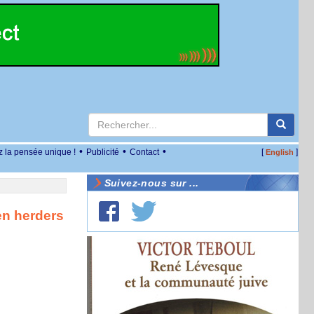
•
•
•
z la pensée unique !
Publicité
Contact
[
]
English
Suivez-nous sur ...
en herders