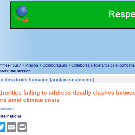
•
•
•
ommes-nous?
Mission
Collaborateurs
Collaborez à Tolerance.ca et combatte
uvrir une session
e des droits humains (anglais seulement)
horities failing to address deadly clashes betwe
rs amid climate crisis
 seulement)
nternational
r
cebook
Twitter
Email
Print