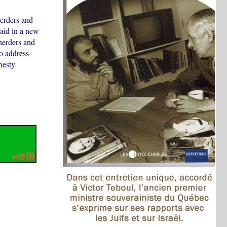
herders and
said in a new
 herders and
o address
nesty