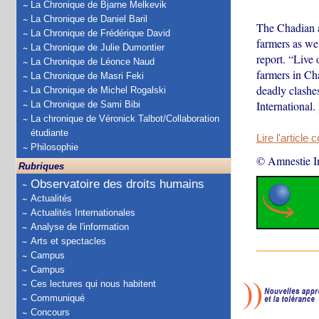
La Chronique de Bjarne Melkevik
La Chronique de Daniel Baril
The Chadian a
La Chronique de Frédérique David
farmers as wel
La Chronique de Julie Dumontier
report. “Live 
La Chronique de Léonce Naud
farmers in Ch
La Chronique de Masri Feki
deadly clashe
La Chronique de Michel Rogalski
International. 
La Chronique de Sami Bibi
La chronique de Véronick Talbot/Collaboration
étudiante
Lire l'article 
Philosophie
© Amnestie In
Rubriques
Observatoire des droits humains
Actualités
Actualités Internationales
Analyse de l'information
Arts et spectacles
Campus
Campus
Ces lectures qui nous habitent
Communiqué
Concours