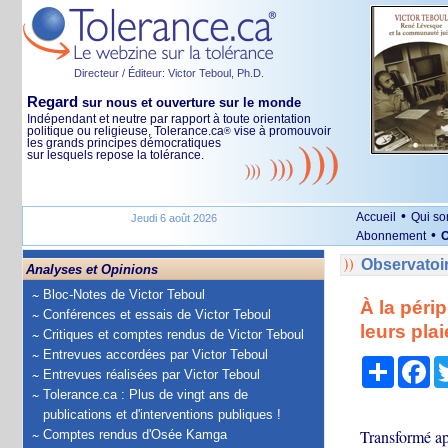
Directeur / Éditeur: Victor Teboul, Ph.D.
Regard
sur nous et ouverture sur le monde
Indépendant et neutre par rapport à toute orientation
politique ou religieuse, Tolerance.ca
vise à promouvoir
®
les grands principes démocratiques
sur lesquels repose la tolérance.
•
Accueil
Qui s
Jeudi 6 août 2026
•
Abonnement
O
Observatoi
Analyses et Opinions
Bloc-Notes de Victor Teboul
À la péri
Conférences et essais de Victor Teboul
leurs plai
Critiques et comptes rendus de Victor Teboul
Entrevues accordées par Victor Teboul
Partage
Fa
Entrevues réalisées par Victor Teboul
Tolerance.ca : Plus de vingt ans de
publications et d'interventions publiques !
Transformé ap
Comptes rendus d'Osée Kamga