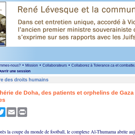
•
•
•
ommes-nous?
Mission
Collaborateurs
Collaborez à Tolerance.ca et combatte
uvrir une session
re des droits humains
phérie de Doha, des patients et orphelins de Gaz
es
r
cebook
Twitter
Email
Print
rès la coupe du monde de football, le complexe Al-Thumama abrite auj