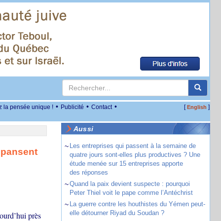
•
•
•
z la pensée unique !
Publicité
Contact
[
]
English
Aussi
~
Les entreprises qui passent à la semaine de
a pansent
quatre jours sont-elles plus productives ? Une
étude menée sur 15 entreprises apporte
des réponses
~
Quand la paix devient suspecte : pourquoi
Peter Thiel voit le pape comme l’Antéchrist
~
La guerre contre les houthistes du Yémen peut-
elle détourner Riyad du Soudan ?
ourd’hui près