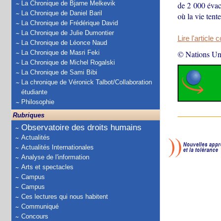
La Chronique de Bjarne Melkevik
de 2 000 évacu
La Chronique de Daniel Baril
où la vie tent
La Chronique de Frédérique David
La Chronique de Julie Dumontier
Lire l'article 
La Chronique de Léonce Naud
La Chronique de Masri Feki
© Nations Un
La Chronique de Michel Rogalski
La Chronique de Sami Bibi
La chronique de Véronick Talbot/Collaboration
étudiante
Philosophie
Rubriques
Observatoire des droits humains
Actualités
Actualités Internationales
Analyse de l'information
Arts et spectacles
Campus
Campus
Ces lectures qui nous habitent
Communiqué
Concours