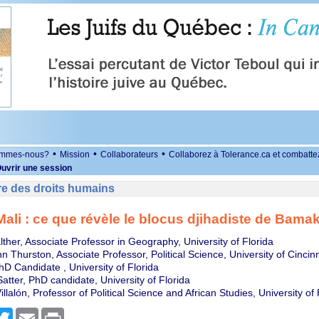
•
•
•
ommes-nous?
Mission
Collaborateurs
Collaborez à Tolerance.ca et combatte
uvrir une session
re des droits humains
Mali : ce que révèle le blocus djihadiste de Bama
lther, Associate Professor in Geography, University of Florida
 Thurston, Associate Professor, Political Science, University of Cincinn
D Candidate , University of Florida
atter, PhD candidate, University of Florida
llalón, Professor of Political Science and African Studies, University of 
r
cebook
Twitter
Email
Print