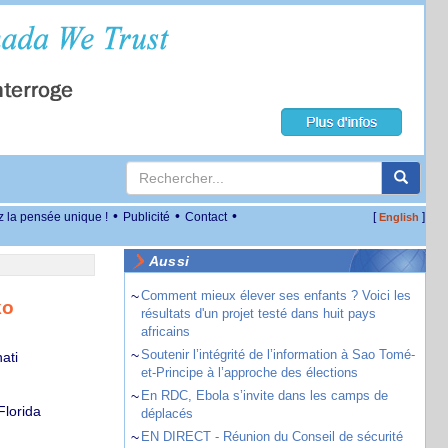
•
•
•
z la pensée unique !
Publicité
Contact
[
]
English
Aussi
~
Comment mieux élever ses enfants ? Voici les
ko
résultats d'un projet testé dans huit pays
africains
~
Soutenir l’intégrité de l’information à Sao Tomé-
ati
et-Principe à l’approche des élections
~
En RDC, Ebola s’invite dans les camps de
Florida
déplacés
~
EN DIRECT - Réunion du Conseil de sécurité