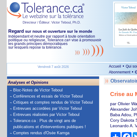
Directeur / Éditeur: Victor Teboul, Ph.D.
Regard
sur nous et ouverture sur le monde
Indépendant et neutre par rapport à toute orientation
politique ou religieuse, Tolerance.ca
vise à promouvoir
®
les grands principes démocratiques
sur lesquels repose la tolérance.
•
Accueil
Qui s
Vendredi 7 août 2026
•
Abonnement
O
Observatoi
Analyses et Opinions
Bloc-Notes de Victor Teboul
Crise au 
Conférences et essais de Victor Teboul
Critiques et comptes rendus de Victor Teboul
par Olivier Wa
Entrevues accordées par Victor Teboul
Alexander John
Entrevues réalisées par Victor Teboul
Baba Adou, Ph
Cory Dakota S
Tolerance.ca : Plus de vingt ans de
Leonardo A. Vi
publications et d'interventions publiques !
Comptes rendus d'Osée Kamga
Partage
Fa