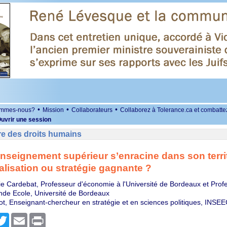
•
•
•
ommes-nous?
Mission
Collaborateurs
Collaborez à Tolerance.ca et combatte
uvrir une session
re des droits humains
nseignement supérieur s’enracine dans son territ
lisation ou stratégie gagnante ?
e Cardebat, Professeur d'économie à l'Université de Bordeaux et Profes
de Ecole, Université de Bordeaux
tot, Enseignant-chercheur en stratégie et en sciences politiques, INS
r
cebook
Twitter
Email
Print