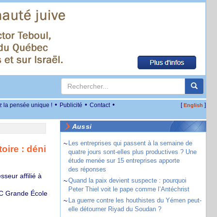
•
•
•
z la pensée unique !
Publicité
Contact
[
]
English
Aussi
~
Les entreprises qui passent à la semaine de
oire : déni
quatre jours sont-elles plus productives ? Une
étude menée sur 15 entreprises apporte
des réponses
seur affilié à
~
Quand la paix devient suspecte : pourquoi
Peter Thiel voit le pape comme l’Antéchrist
EEC Grande École
~
La guerre contre les houthistes du Yémen peut-
elle détourner Riyad du Soudan ?