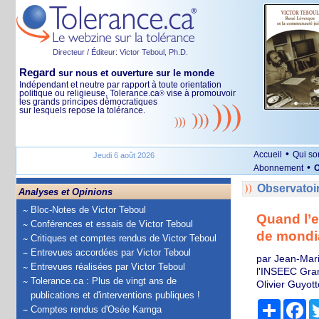
Directeur / Éditeur: Victor Teboul, Ph.D.
Regard
sur nous et ouverture sur le monde
Indépendant et neutre par rapport à toute orientation
politique ou religieuse, Tolerance.ca
vise à promouvoir
®
les grands principes démocratiques
sur lesquels repose la tolérance.
•
Accueil
Qui s
Jeudi 6 août 2026
•
Abonnement
O
Observatoi
Analyses et Opinions
Bloc-Notes de Victor Teboul
Quand l’e
Conférences et essais de Victor Teboul
de mondia
Critiques et comptes rendus de Victor Teboul
Entrevues accordées par Victor Teboul
par Jean-Mari
Entrevues réalisées par Victor Teboul
l'INSEEC Gran
Tolerance.ca : Plus de vingt ans de
Olivier Guyot
publications et d'interventions publiques !
Partage
Fa
Comptes rendus d'Osée Kamga