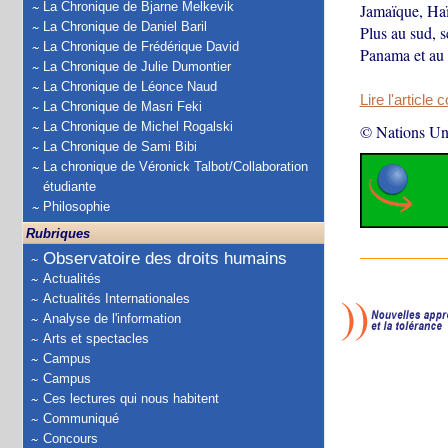
La Chronique de Bjarne Melkevik
Jamaïque, Haït
La Chronique de Daniel Baril
Plus au sud, s
La Chronique de Frédérique David
Panama et au 
La Chronique de Julie Dumontier
La Chronique de Léonce Naud
Lire l'article 
La Chronique de Masri Feki
La Chronique de Michel Rogalski
© Nations Un
La Chronique de Sami Bibi
La chronique de Véronick Talbot/Collaboration
étudiante
Philosophie
Rubriques
Observatoire des droits humains
Actualités
Actualités Internationales
Analyse de l'information
Arts et spectacles
Campus
Campus
Ces lectures qui nous habitent
Communiqué
Concours