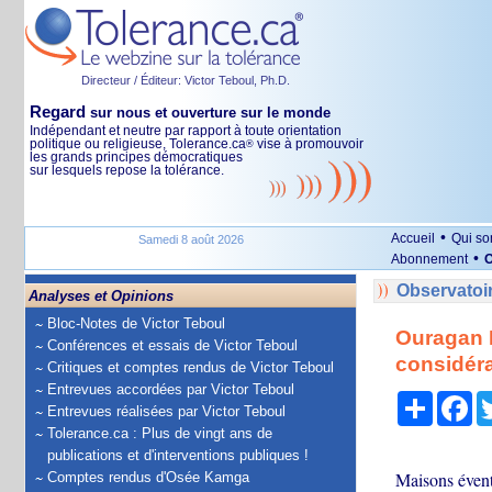
Directeur / Éditeur: Victor Teboul, Ph.D.
Regard
sur nous et ouverture sur le monde
Indépendant et neutre par rapport à toute orientation
politique ou religieuse, Tolerance.ca
vise à promouvoir
®
les grands principes démocratiques
sur lesquels repose la tolérance.
•
Accueil
Qui s
Samedi 8 août 2026
•
Abonnement
O
Observatoi
Analyses et Opinions
Bloc-Notes de Victor Teboul
Ouragan M
Conférences et essais de Victor Teboul
considéra
Critiques et comptes rendus de Victor Teboul
Entrevues accordées par Victor Teboul
Partage
Fa
Entrevues réalisées par Victor Teboul
Tolerance.ca : Plus de vingt ans de
publications et d'interventions publiques !
Maisons éventr
Comptes rendus d'Osée Kamga