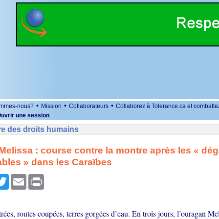
•
•
•
ommes-nous?
Mission
Collaborateurs
Collaborez à Tolerance.ca et combatte
uvrir une session
re des droits humains
elissa : course contre la montre après les « dég
bles » dans les Caraïbes
r
cebook
Twitter
Email
Print
ées, routes coupées, terres gorgées d’eau. En trois jours, l’ouragan Mel