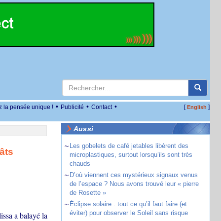
•
•
•
z la pensée unique !
Publicité
Contact
[
]
English
Aussi
~
Les gobelets de café jetables libèrent des
âts
microplastiques, surtout lorsqu’ils sont très
chauds
~
D’où viennent ces mystérieux signaux venus
de l’espace ? Nous avons trouvé leur « pierre
de Rosette »
~
Éclipse solaire : tout ce qu’il faut faire (et
éviter) pour observer le Soleil sans risque
issa a balayé la