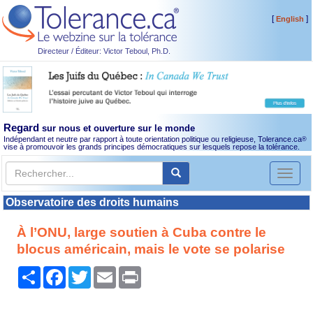
[
]
English
Directeur / Éditeur: Victor Teboul, Ph.D.
Regard
sur nous et ouverture sur le monde
Indépendant et neutre par rapport à toute orientation politique ou religieuse, Tolerance.ca
®
vise à promouvoir les grands principes démocratiques sur lesquels repose la tolérance.
Toggl
naviga
Observatoire des droits humains
À l’ONU, large soutien à Cuba contre le
blocus américain, mais le vote se polarise
Partager
Facebook
Twitter
Email
Print