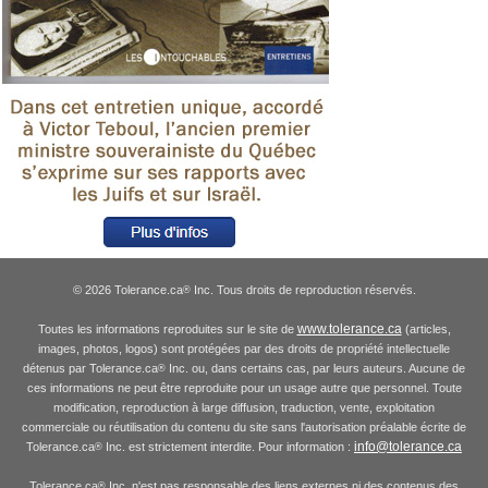
© 2026 Tolerance.ca
Inc. Tous droits de reproduction réservés.
®
www.tolerance.ca
Toutes les informations reproduites sur le site de
(articles,
images, photos, logos) sont protégées par des droits de propriété intellectuelle
détenus par Tolerance.ca
Inc. ou, dans certains cas, par leurs auteurs. Aucune de
®
ces informations ne peut être reproduite pour un usage autre que personnel. Toute
modification, reproduction à large diffusion, traduction, vente, exploitation
commerciale ou réutilisation du contenu du site sans l'autorisation préalable écrite de
info@tolerance.ca
Tolerance.ca
Inc. est strictement interdite. Pour information :
®
Tolerance.ca
Inc. n'est pas responsable des liens externes ni des contenus des
®