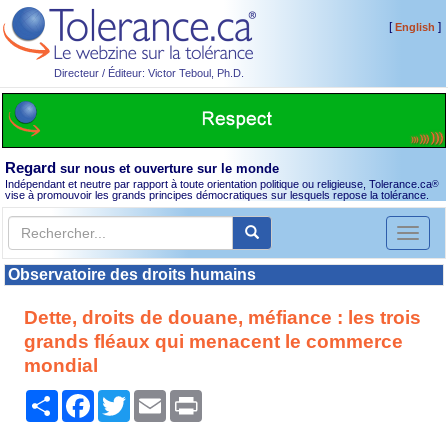
[
]
English
Directeur / Éditeur: Victor Teboul, Ph.D.
Regard
sur nous et ouverture sur le monde
Indépendant et neutre par rapport à toute orientation politique ou religieuse, Tolerance.ca
®
vise à promouvoir les grands principes démocratiques sur lesquels repose la tolérance.
Toggl
naviga
Observatoire des droits humains
Dette, droits de douane, méfiance : les trois
grands fléaux qui menacent le commerce
mondial
Partager
Facebook
Twitter
Email
Print