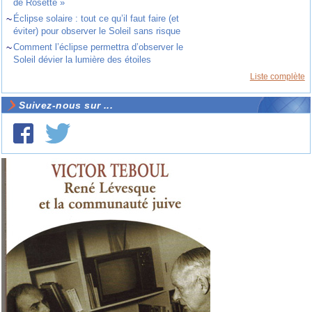
de Rosette »
~
Éclipse solaire : tout ce qu’il faut faire (et
éviter) pour observer le Soleil sans risque
~
Comment l’éclipse permettra d’observer le
Soleil dévier la lumière des étoiles
Liste complète
Suivez-nous sur ...