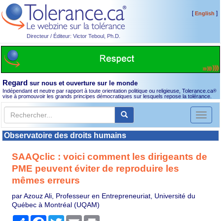
[
]
English
Directeur / Éditeur: Victor Teboul, Ph.D.
Regard
sur nous et ouverture sur le monde
Indépendant et neutre par rapport à toute orientation politique ou religieuse, Tolerance.ca
®
vise à promouvoir les grands principes démocratiques sur lesquels repose la tolérance.
Toggl
naviga
Observatoire des droits humains
SAAQclic : voici comment les dirigeants de
PME peuvent éviter de reproduire les
mêmes erreurs
par Azouz Ali, Professeur en Entrepreneuriat, Université du
Québec à Montréal (UQAM)
Partager
Facebook
Twitter
Email
Print