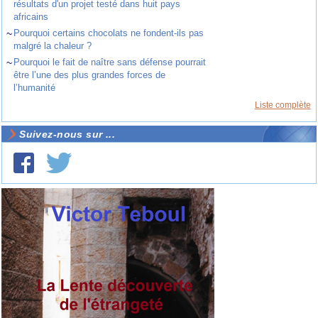
résultats d'un projet testé dans huit pays
africains
~
Pourquoi certains chocolats ne fondent-ils pas
malgré la chaleur ?
~
Pourquoi le fait de naître sans défense pourrait
être l’une des plus grandes forces de
l’humanité
Liste complète
Suivez-nous sur ...