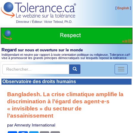
[
]
English
Directeur / Éditeur: Victor Teboul, Ph.D.
Regard
sur nous et ouverture sur le monde
Indépendant et neutre par rapport à toute orientation politique ou religieuse, Tolerance.ca
®
vise à promouvoir les grands principes démocratiques sur lesquels repose la tolérance.
Toggl
naviga
Observatoire des droits humains
Bangladesh. La crise climatique amplifie la
discrimination à l’égard des agent·e·s
« invisibles » du secteur de
l’assainissement
par Amnesty International