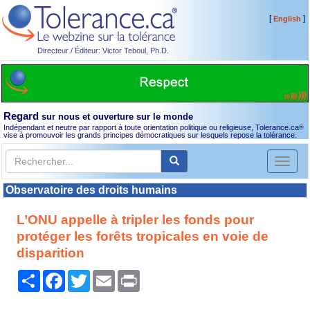
[
]
English
Directeur / Éditeur: Victor Teboul, Ph.D.
Regard
sur nous et ouverture sur le monde
Indépendant et neutre par rapport à toute orientation politique ou religieuse, Tolerance.ca
®
vise à promouvoir les grands principes démocratiques sur lesquels repose la tolérance.
Toggl
naviga
Observatoire des droits humains
L’ONU appelle à tripler les fonds pour
protéger les forêts tropicales en voie de
disparition
Partager
Facebook
Twitter
Email
Print