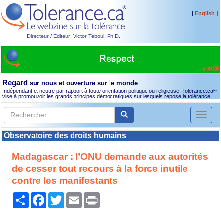
[
]
English
Directeur / Éditeur: Victor Teboul, Ph.D.
Regard
sur nous et ouverture sur le monde
Indépendant et neutre par rapport à toute orientation politique ou religieuse, Tolerance.ca
®
vise à promouvoir les grands principes démocratiques sur lesquels repose la tolérance.
Toggl
naviga
Observatoire des droits humains
Madagascar : l’ONU demande aux autorités
de cesser tout recours à la force inutile
contre les manifestants
Partager
Facebook
Twitter
Email
Print