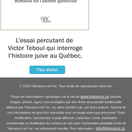
© 2026 Tolerance.ca
Inc. Tous droits de reproduction réservés.
®
www.tolerance.ca
Toutes les informations reproduites sur le site de
(articles,
images, photos, logos) sont protégées par des droits de propriété intellectuelle
détenus par Tolerance.ca
Inc. ou, dans certains cas, par leurs auteurs. Aucune de
®
ces informations ne peut être reproduite pour un usage autre que personnel. Toute
modification, reproduction à large diffusion, traduction, vente, exploitation
commerciale ou réutilisation du contenu du site sans l'autorisation préalable écrite de
info@tolerance.ca
Tolerance.ca
Inc. est strictement interdite. Pour information :
®