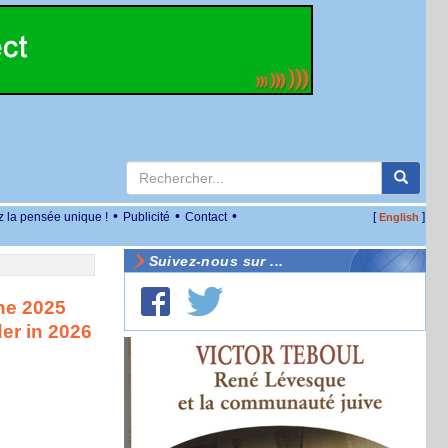
•
•
•
z la pensée unique !
Publicité
Contact
[
]
English
Suivez-nous sur ...
he 2025
er in 2026