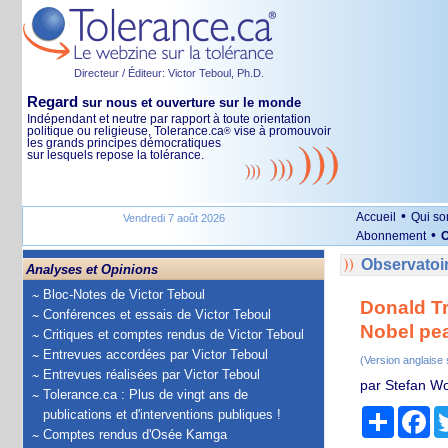
Directeur / Éditeur: Victor Teboul, Ph.D.
Regard
sur nous et ouverture sur le monde
Indépendant et neutre par rapport à toute orientation
politique ou religieuse, Tolerance.ca
vise à promouvoir
®
les grands principes démocratiques
sur lesquels repose la tolérance.
•
Accueil
Qui s
Vendredi 7 août 2026
•
Abonnement
O
Observatoir
Analyses et Opinions
Bloc-Notes de Victor Teboul
Donald Tr
Conférences et essais de Victor Teboul
Nobel pea
Critiques et comptes rendus de Victor Teboul
Entrevues accordées par Victor Teboul
(Version anglaise
Entrevues réalisées par Victor Teboul
par Stefan Wol
Tolerance.ca : Plus de vingt ans de
Partage
Fa
publications et d'interventions publiques !
Comptes rendus d'Osée Kamga