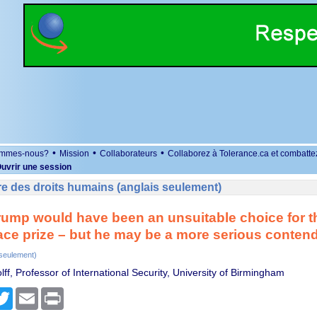
•
•
•
ommes-nous?
Mission
Collaborateurs
Collaborez à Tolerance.ca et combatte
uvrir une session
e des droits humains (anglais seulement)
ump would have been an unsuitable choice for t
ce prize – but he may be a more serious contend
 seulement)
ff, Professor of International Security, University of Birmingham
r
cebook
Twitter
Email
Print