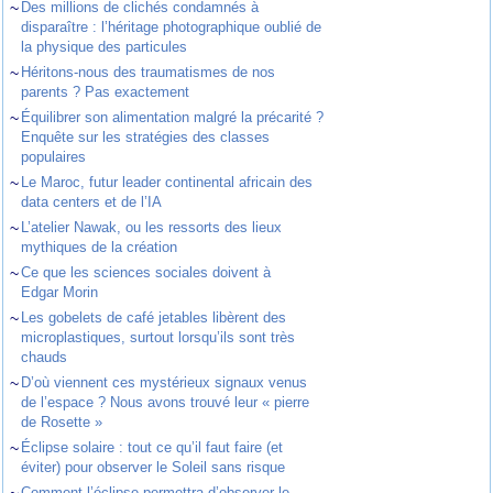
~
Des millions de clichés condamnés à
disparaître : l’héritage photographique oublié de
la physique des particules
~
Héritons-nous des traumatismes de nos
parents ? Pas exactement
~
Équilibrer son alimentation malgré la précarité ?
Enquête sur les stratégies des classes
populaires
~
Le Maroc, futur leader continental africain des
data centers et de l’IA
~
L’atelier Nawak, ou les ressorts des lieux
mythiques de la création
~
Ce que les sciences sociales doivent à
Edgar Morin
~
Les gobelets de café jetables libèrent des
microplastiques, surtout lorsqu’ils sont très
chauds
~
D’où viennent ces mystérieux signaux venus
de l’espace ? Nous avons trouvé leur « pierre
de Rosette »
~
Éclipse solaire : tout ce qu’il faut faire (et
éviter) pour observer le Soleil sans risque
Comment l’éclipse permettra d’observer le