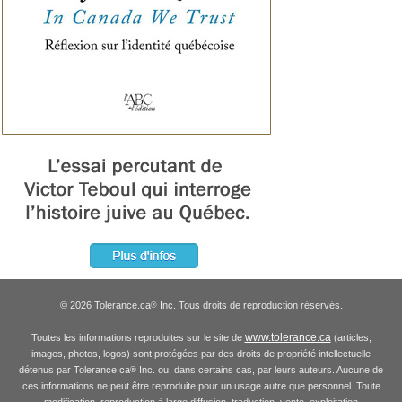
© 2026 Tolerance.ca
Inc. Tous droits de reproduction réservés.
®
www.tolerance.ca
Toutes les informations reproduites sur le site de
(articles,
images, photos, logos) sont protégées par des droits de propriété intellectuelle
détenus par Tolerance.ca
Inc. ou, dans certains cas, par leurs auteurs. Aucune de
®
ces informations ne peut être reproduite pour un usage autre que personnel. Toute