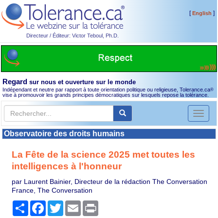
[
]
English
Directeur / Éditeur: Victor Teboul, Ph.D.
Regard
sur nous et ouverture sur le monde
Indépendant et neutre par rapport à toute orientation politique ou religieuse, Tolerance.ca
®
vise à promouvoir les grands principes démocratiques sur lesquels repose la tolérance.
Toggl
naviga
Observatoire des droits humains
La Fête de la science 2025 met toutes les
intelligences à l'honneur
par Laurent Bainier, Directeur de la rédaction The Conversation
France, The Conversation
Partager
Facebook
Twitter
Email
Print