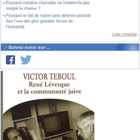
~
Pourquoi certains chocolats ne fondent-ils pas
malgré la chaleur ?
~
Pourquoi le fait de naître sans défense pourrait
être l’une des plus grandes forces de
l’humanité
Liste complète
Suivez-nous sur ...