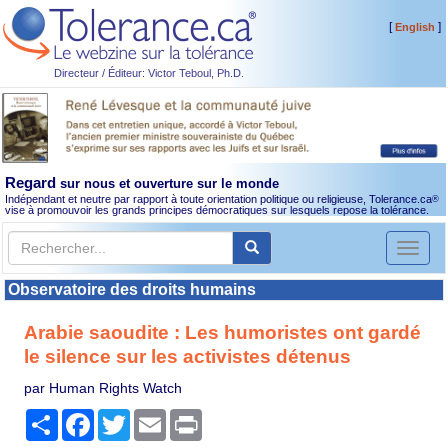
[
]
English
Directeur / Éditeur: Victor Teboul, Ph.D.
Regard
sur nous et ouverture sur le monde
Indépendant et neutre par rapport à toute orientation politique ou religieuse, Tolerance.ca
®
vise à promouvoir les grands principes démocratiques sur lesquels repose la tolérance.
Toggl
naviga
Observatoire des droits humains
Arabie saoudite : Les humoristes ont gardé
le silence sur les activistes détenus
par Human Rights Watch
Partager
Facebook
Twitter
Email
Print