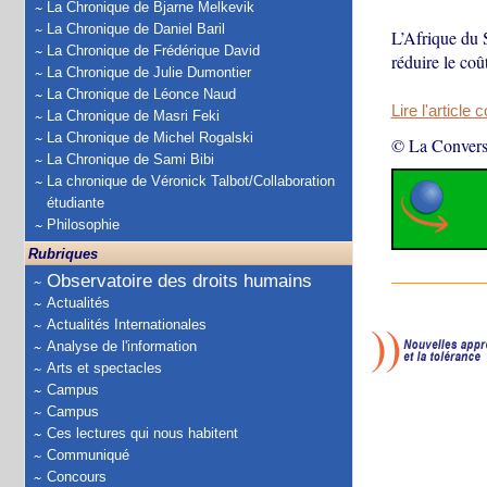
La Chronique de Bjarne Melkevik
La Chronique de Daniel Baril
L’Afrique du 
La Chronique de Frédérique David
réduire le coû
La Chronique de Julie Dumontier
La Chronique de Léonce Naud
Lire l'article 
La Chronique de Masri Feki
La Chronique de Michel Rogalski
© La Convers
La Chronique de Sami Bibi
La chronique de Véronick Talbot/Collaboration
étudiante
Philosophie
Rubriques
Observatoire des droits humains
Actualités
Actualités Internationales
Analyse de l'information
Arts et spectacles
Campus
Campus
Ces lectures qui nous habitent
Communiqué
Concours