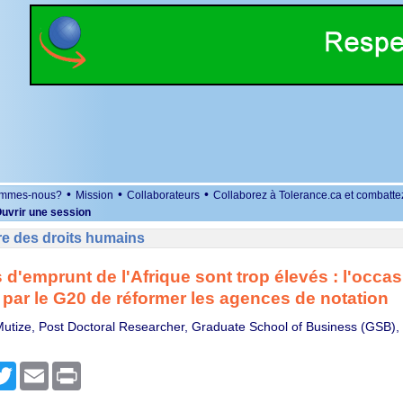
•
•
•
ommes-nous?
Mission
Collaborateurs
Collaborez à Tolerance.ca et combatte
uvrir une session
re des droits humains
 d'emprunt de l'Afrique sont trop élevés : l'occa
ar le G20 de réformer les agences de notation
utize, Post Doctoral Researcher, Graduate School of Business (GSB), U
r
cebook
Twitter
Email
Print