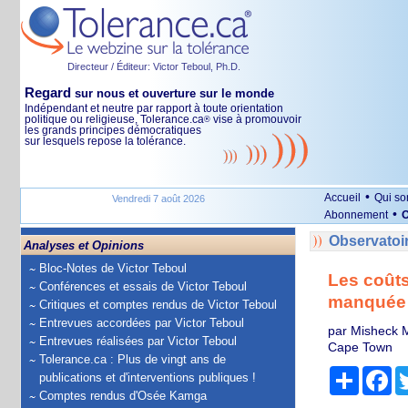
Directeur / Éditeur: Victor Teboul, Ph.D.
Regard
sur nous et ouverture sur le monde
Indépendant et neutre par rapport à toute orientation
politique ou religieuse, Tolerance.ca
vise à promouvoir
®
les grands principes démocratiques
sur lesquels repose la tolérance.
•
Accueil
Qui s
Vendredi 7 août 2026
•
Abonnement
O
Observatoi
Analyses et Opinions
Bloc-Notes de Victor Teboul
Les coûts
Conférences et essais de Victor Teboul
manquée p
Critiques et comptes rendus de Victor Teboul
Entrevues accordées par Victor Teboul
par Misheck M
Entrevues réalisées par Victor Teboul
Cape Town
Tolerance.ca : Plus de vingt ans de
Partage
Fa
publications et d'interventions publiques !
Comptes rendus d'Osée Kamga