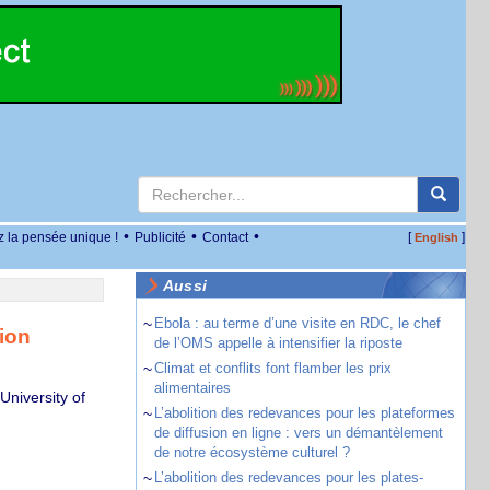
•
•
•
z la pensée unique !
Publicité
Contact
[
]
English
Aussi
~
Ebola : au terme d’une visite en RDC, le chef
sion
de l’OMS appelle à intensifier la riposte
~
Climat et conflits font flamber les prix
alimentaires
niversity of
~
L’abolition des redevances pour les plateformes
de diffusion en ligne : vers un démantèlement
de notre écosystème culturel ?
~
L’abolition des redevances pour les plates-