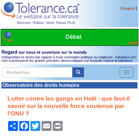
[
]
English
Directeur / Éditeur: Victor Teboul, Ph.D.
Regard
sur nous et ouverture sur le monde
Indépendant et neutre par rapport à toute orientation politique ou religieuse, Tolerance.ca
®
vise à promouvoir les grands principes démocratiques sur lesquels repose la tolérance.
Toggl
naviga
Observatoire des droits humains
Lutter contre les gangs en Haïti : que faut-il
savoir sur la nouvelle force soutenue par
l'ONU ?
Partager
Facebook
Twitter
Email
Print