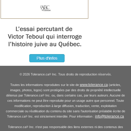
© 2026 Tolerance.ca
Inc. Tous droits de reproduction réservés.
®
www.tolerance.ca
Toutes les informations reproduites sur le site de
(articles,
images, photos, logos) sont protégées par des droits de propriété intellectuelle
détenus par Tolerance.ca
Inc. ou, dans certains cas, par leurs auteurs. Aucune de
®
ces informations ne peut être reproduite pour un usage autre que personnel. Toute
modification, reproduction à large diffusion, traduction, vente, exploitation
commerciale ou réutilisation du contenu du site sans l'autorisation préalable écrite de
info@tolerance.ca
Tolerance.ca
Inc. est strictement interdite. Pour information :
®
Tolerance.ca
Inc. n'est pas responsable des liens externes ni des contenus des
®