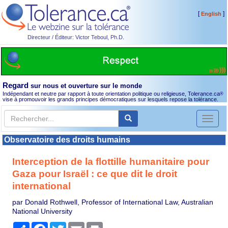
[
]
English
Directeur / Éditeur: Victor Teboul, Ph.D.
Regard
sur nous et ouverture sur le monde
Indépendant et neutre par rapport à toute orientation politique ou religieuse, Tolerance.ca
®
vise à promouvoir les grands principes démocratiques sur lesquels repose la tolérance.
Toggl
naviga
Observatoire des droits humains
Interception de la flottille humanitaire pour
Gaza pour Israël : ce que dit le droit
international
par Donald Rothwell, Professor of International Law, Australian
National University
Partager
Facebook
Twitter
Email
Print