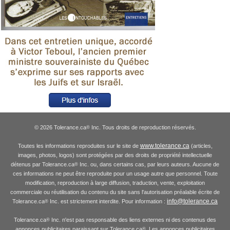
© 2026 Tolerance.ca
Inc. Tous droits de reproduction réservés.
®
www.tolerance.ca
Toutes les informations reproduites sur le site de
(articles,
images, photos, logos) sont protégées par des droits de propriété intellectuelle
détenus par Tolerance.ca
Inc. ou, dans certains cas, par leurs auteurs. Aucune de
®
ces informations ne peut être reproduite pour un usage autre que personnel. Toute
modification, reproduction à large diffusion, traduction, vente, exploitation
commerciale ou réutilisation du contenu du site sans l'autorisation préalable écrite de
info@tolerance.ca
Tolerance.ca
Inc. est strictement interdite. Pour information :
®
Tolerance.ca
Inc. n'est pas responsable des liens externes ni des contenus des
®
annonces publicitaires paraissant sur Tolerance.ca
. Les annonces publicitaires
®