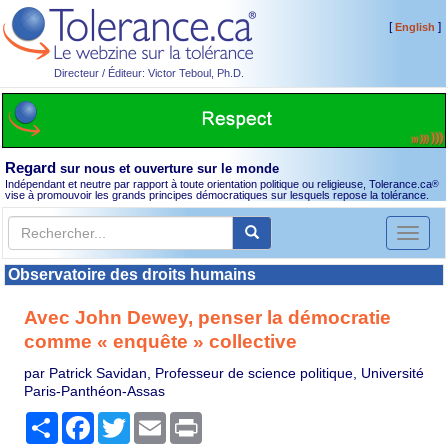
[
]
English
Directeur / Éditeur: Victor Teboul, Ph.D.
Regard
sur nous et ouverture sur le monde
Indépendant et neutre par rapport à toute orientation politique ou religieuse, Tolerance.ca
®
vise à promouvoir les grands principes démocratiques sur lesquels repose la tolérance.
Toggl
naviga
Observatoire des droits humains
Avec John Dewey, penser la démocratie
comme « enquête » collective
par Patrick Savidan, Professeur de science politique, Université
Paris-Panthéon-Assas
Partager
Facebook
Twitter
Email
Print