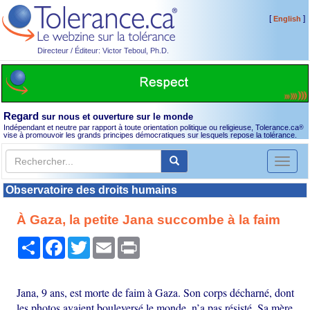
[
]
English
Directeur / Éditeur: Victor Teboul, Ph.D.
Regard
sur nous et ouverture sur le monde
Indépendant et neutre par rapport à toute orientation politique ou religieuse, Tolerance.ca
®
vise à promouvoir les grands principes démocratiques sur lesquels repose la tolérance.
Toggl
naviga
Observatoire des droits humains
À Gaza, la petite Jana succombe à la faim
Partager
Facebook
Twitter
Email
Print
Jana, 9 ans, est morte de faim à Gaza. Son corps décharné, dont
les photos avaient bouleversé le monde, n’a pas résisté. Sa mère,