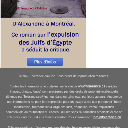
© 2026 Tolerance.ca
Inc. Tous droits de reproduction réservés.
®
www.tolerance.ca
Toutes les informations reproduites sur le site de
(articles,
images, photos, logos) sont protégées par des droits de propriété intellectuelle
détenus par Tolerance.ca
Inc. ou, dans certains cas, par leurs auteurs. Aucune de
®
ces informations ne peut être reproduite pour un usage autre que personnel. Toute
modification, reproduction à large diffusion, traduction, vente, exploitation
commerciale ou réutilisation du contenu du site sans l'autorisation préalable écrite de
info@tolerance.ca
Tolerance.ca
Inc. est strictement interdite. Pour information :
®
Tolerance.ca
Inc. n'est pas responsable des liens externes ni des contenus des
®