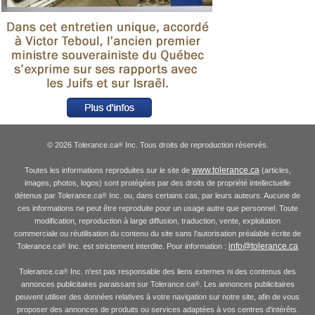
© 2026 Tolerance.ca
Inc. Tous droits de reproduction réservés.
®
www.tolerance.ca
Toutes les informations reproduites sur le site de
(articles,
images, photos, logos) sont protégées par des droits de propriété intellectuelle
détenus par Tolerance.ca
Inc. ou, dans certains cas, par leurs auteurs. Aucune de
®
ces informations ne peut être reproduite pour un usage autre que personnel. Toute
modification, reproduction à large diffusion, traduction, vente, exploitation
commerciale ou réutilisation du contenu du site sans l'autorisation préalable écrite de
info@tolerance.ca
Tolerance.ca
Inc. est strictement interdite. Pour information :
®
Tolerance.ca
Inc. n'est pas responsable des liens externes ni des contenus des
®
annonces publicitaires paraissant sur Tolerance.ca
. Les annonces publicitaires
®
peuvent utiliser des données relatives à votre navigation sur notre site, afin de vous
proposer des annonces de produits ou services adaptées à vos centres d'intérêts.