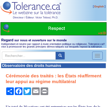
[
]
English
Directeur / Éditeur: Victor Teboul, Ph.D.
Regard
sur nous et ouverture sur le monde
Indépendant et neutre par rapport à toute orientation politique ou religieuse, Tolerance.ca
®
vise à promouvoir les grands principes démocratiques sur lesquels repose la tolérance.
Toggl
naviga
Observatoire des droits humains
Cérémonie des traités : les États réaffirment
leur appui au régime multilatéral
Partager
Facebook
Twitter
Email
Print
Un total de 30 actions ont été entreprises par les États lors de la